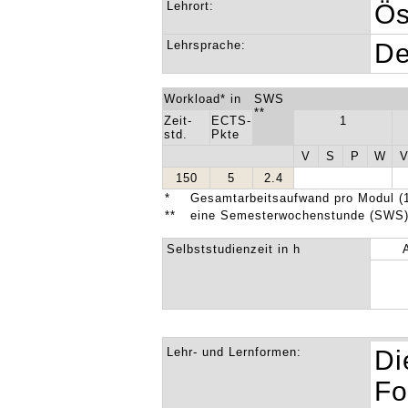
Lehrort:
Ös
Lehrsprache:
De
Workload* in
SWS
**
Zeit-
ECTS-
1
std.
Pkte
V
S
P
W
150
5
2.4
*
Gesamtarbeitsaufwand pro Modul (1
**
eine Semesterwochenstunde (SWS) 
Selbststudienzeit in h
Lehr- und Lernformen:
Di
Fo