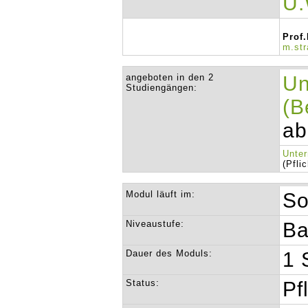
U.
Prof.
m.st
angeboten in den 2
Un
Studiengängen:
(B
ab
Unter
(Pfli
Modul läuft im:
So
Niveaustufe:
Ba
Dauer des Moduls:
1 
Status:
Pf