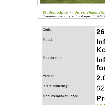
Studiengänge
>>
Unternehmensfüh
Kommunikationstechnologie für KM
Code:
26
Modul:
In
Ko
Module title:
In
fo
Version:
2.
letzte Änderung:
02
Modulverantwortliche/r:
Pr