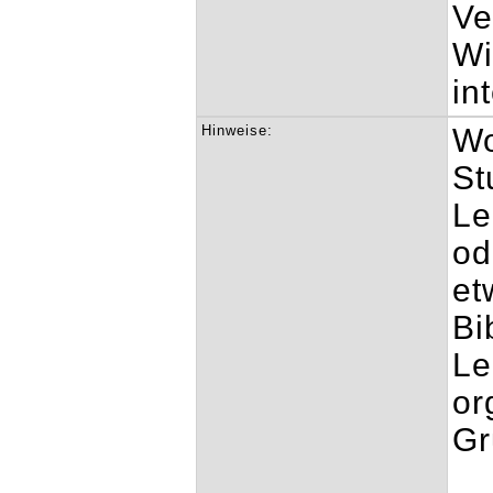
Ve
Wi
in
Hinweise:
Wo
St
Le
od
et
Bi
Le
or
Gr