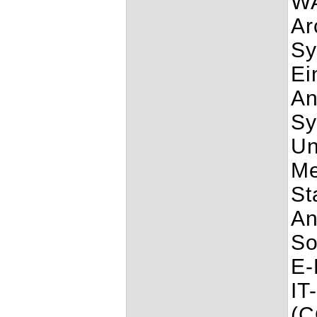
WA
Ar
Sy
Ei
An
Sy
Un
Me
St
An
So
E-
IT
(C