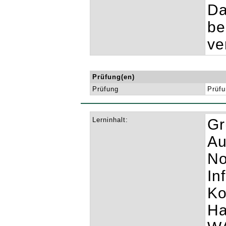
Da
be
ve
Prüfung(en)
Prüfung
Prüfu
Lerninhalt:
Gr
Au
No
In
Ko
Ha