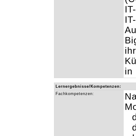
IT
IT
Au
Bi
ih
Kü
in
Lernergebnisse/Kompetenzen:
Fachkompetenzen:
Na
Mo