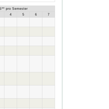
** pro Semester
4
5
6
7