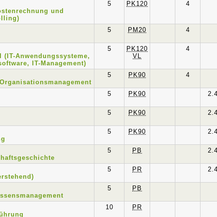
5
PK120
4
ostenrechnung und
lling)
5
PM20
4
5
PK120
4
 II (IT-Anwendungssysteme,
VL
oftware, IT-Management)
5
PK90
4
/Organisationsmanagement
5
PK90
2.
5
PK90
2.
5
PK90
2.
ng
5
PB
2.
chaftsgeschichte
5
PR
2.
erstehend)
5
PB
issensmanagement
10
PR
führung