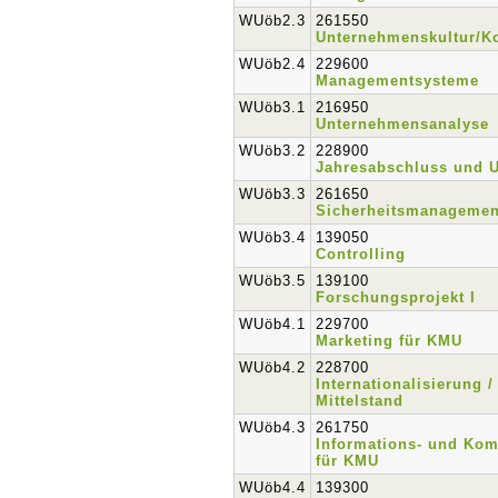
WUöb2.3
261550
Unternehmenskultur/K
WUöb2.4
229600
Managementsysteme
WUöb3.1
216950
Unternehmensanalyse
WUöb3.2
228900
Jahresabschluss und 
WUöb3.3
261650
Sicherheitsmanagemen
WUöb3.4
139050
Controlling
WUöb3.5
139100
Forschungsprojekt I
WUöb4.1
229700
Marketing für KMU
WUöb4.2
228700
Internationalisierung 
Mittelstand
WUöb4.3
261750
Informations- und Ko
für KMU
WUöb4.4
139300