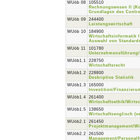
WUöb 08
105510
Rechnungswesen II (K
Grundlagen des Contro
WUöb 09
244400
Leistungswirtschaft
WUöb 10
184900
Wirtschaftsinformatik
Auswahl von Standards
WUöb 11
101780
Unternehmensführung
WUöb1.1
228750
Wirtschaftsrecht
WUöb1.2
228800
Deskriptive Statistik
WUöb1.3
165000
Investition/Finanzieru
WUöb1.4
261400
Wirtschaftsethik/Wirts
WUöb1.5
138650
Wirtschaftsenglisch (v
WUöb2.1
261450
Projektmanagement/W
WUöb2.2
261500
Management/Personal