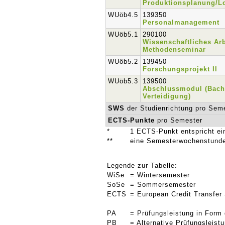
Produktionsplanung/Lo
WUöb4.5
139350
Personalmanagement
WUöb5.1
290100
Wissenschaftliches Arb
Methodenseminar
WUöb5.2
139450
Forschungsprojekt II
WUöb5.3
139500
Abschlussmodul (Bache
Verteidigung)
SWS
der Studienrichtung pro Sem
ECTS-Punkte
pro Semester
*
1 ECTS-Punkt entspricht ei
**
eine Semesterwochenstunde
Legende zur Tabelle:
WiSe
= Wintersemester
SoSe
= Sommersemester
ECTS
= European Credit Transfer
PA
= Prüfungsleistung in Form
PB
= Alternative Prüfungsleis