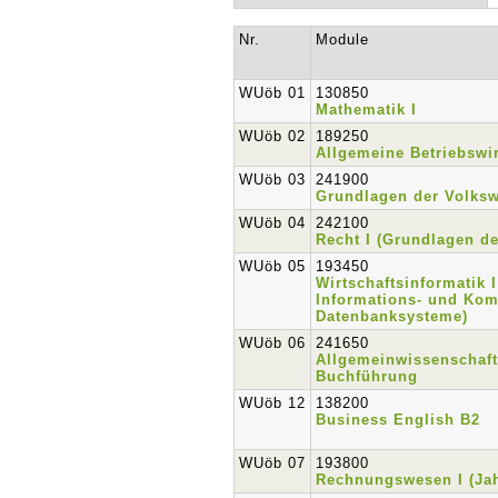
Nr.
Module
WUöb 01
130850
Mathematik I
WUöb 02
189250
Allgemeine Betriebswir
WUöb 03
241900
Grundlagen der Volkswi
WUöb 04
242100
Recht I (Grundlagen de
WUöb 05
193450
Wirtschaftsinformatik 
Informations- und Ko
Datenbanksysteme)
WUöb 06
241650
Allgemeinwissenschaft
Buchführung
WUöb 12
138200
Business English B2
WUöb 07
193800
Rechnungswesen I (Ja