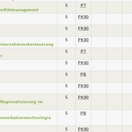
5
PT
onfliktmanagement
5
PK90
5
PK90
5
PK90
Unternehmensbesteuerung
5
PT
t
5
PK90
5
PB
5
PK90
5
PK90
/ Regionalisierung im
5
PB
mmunikationstechnologie
5
PK90