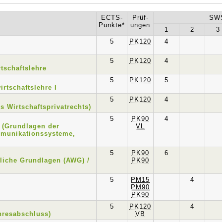
ECTS-
Prüf-
SWS
Punkte*
ungen
1
2
3
5
PK120
4
5
PK120
4
tschaftslehre
5
PK120
5
rtschaftslehre I
5
PK120
4
s Wirtschaftsprivatrechts)
5
PK90
4
I (Grundlagen der
VL
mmunikationssysteme,
5
PK90
6
liche Grundlagen (AWG) /
PK90
5
PM15
4
PM90
PK90
5
PK120
4
hresabschluss)
VB