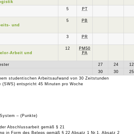
gistik
5
PT
5
PB
eits- und
3
PR
12
PM50
lor-Arbeit und
PA
ester
27
24
12
30
30
25
nem studentischen Arbeitsaufwand von 30 Zeitstunden
 (SWS) entspricht 45 Minuten pro Woche
 System – (Punkte)
 der Abschlussarbeit gemäß § 21
tung in Form des Belegs gemäß § 22 Absatz 1 Nr.1, Absatz 2