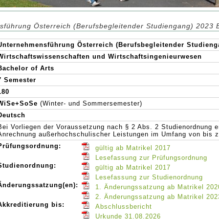
führung Österreich (Berufsbegleitender Studiengang) 2023 
Unternehmensführung Österreich (Berufsbegleitender Studieng
Wirtschaftswissenschaften und Wirtschaftsingenieurwesen
Bachelor of Arts
7 Semester
180
WiSe+SoSe
(Winter- und Sommersemester)
Deutsch
Bei Vorliegen der Voraussetzung nach § 2 Abs. 2 Studienordnung e
Anrechnung außerhochschulischer Leistungen im Umfang von bis 
Prüfungsordnung:
gültig ab Matrikel 2017
Lesefassung zur Prüfungsordnung
Studienordnung:
gültig ab Matrikel 2017
Lesefassung zur Studienordnung
Änderungssatzung(en):
1. Änderungssatzung ab Matrikel 202
2. Änderungssatzung ab Matrikel 202
Akkreditierung bis:
Abschlussbericht
Urkunde 31.08.2026