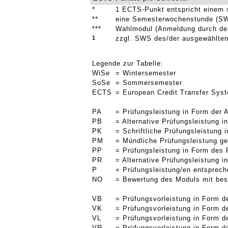
*
1 ECTS-Punkt entspricht einem 
**
eine Semesterwochenstunde (SW
***
Wahlmodul (Anmeldung durch den 
1
zzgl. SWS des/der ausgewählten
Legende zur Tabelle:
WiSe
= Wintersemester
SoSe
= Sommersemester
ECTS
= European Credit Transfer Sys
PA
= Prüfungsleistung in Form der 
PB
= Alternative Prüfungsleistung 
PK
= Schriftliche Prüfungsleistung
PM
= Mündliche Prüfungsleistung g
PP
= Prüfungsleistung in Form des 
PR
= Alternative Prüfungsleistung 
P
= Prüfungsleistung/en entsprec
NO
= Bewertung des Moduls mit bes
VB
= Prüfungsvorleistung in Form d
VK
= Prüfungsvorleistung in Form d
VL
= Prüfungsvorleistung in Form d
VR
= Prüfungsvorleistung in Form d