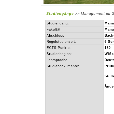
Studiengänge
>>
Management im G
Studiengang:
Mana
Fakultät:
Mana
Abschluss:
Bache
Regelstudienzeit:
6 Se
ECTS-Punkte:
180
Studienbeginn:
WiSe
Lehrsprache:
Deut
Studiendokumente:
Prüf
Stud
Ände