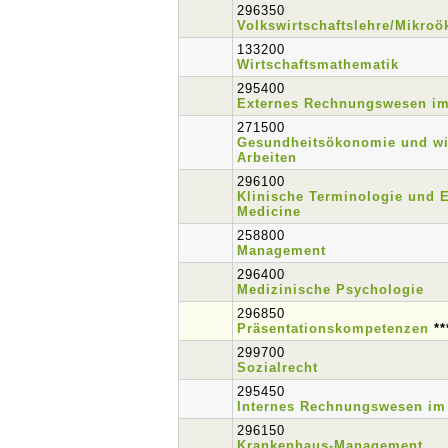
296350
Volkswirtschaftslehre/Mikro
133200
Wirtschaftsmathematik
295400
Externes Rechnungswesen i
271500
Gesundheitsökonomie und wi
Arbeiten
296100
Klinische Terminologie und 
Medicine
258800
Management
296400
Medizinische Psychologie
296850
Präsentationskompetenzen
**
299700
Sozialrecht
295450
Internes Rechnungswesen im
296150
Krankenhaus-Management