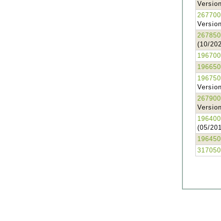
Version
267700
Version
267850
(10/20
196700
196650
196750
Version
267900
Version
196400
(05/20
196450
317050