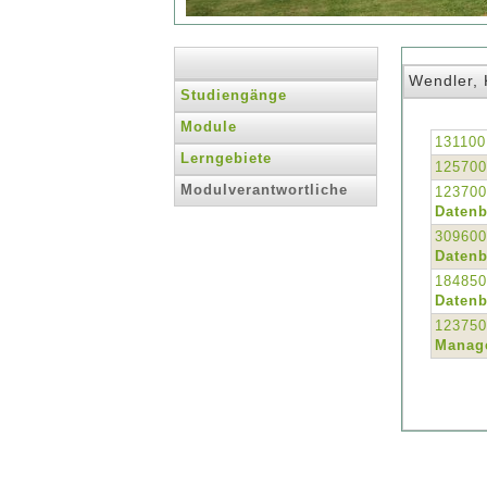
Wendler, K
Studiengänge
Module
131100
Lerngebiete
125700
Modulverantwortliche
123700
Daten
309600
Daten
184850
Daten
123750
Manag