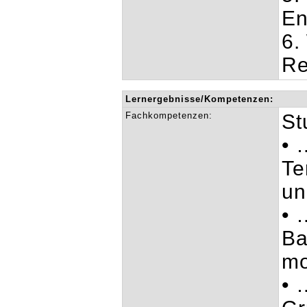
En
6.
Re
Lernergebnisse/Kompetenzen:
Fachkompetenzen:
St
• 
Te
un
• 
Ba
mo
• 