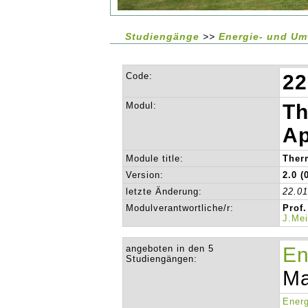
Studiengänge
>>
Energie- und Um
Code:
22
Modul:
Th
Ap
Module title:
Ther
Version:
2.0 (
letzte Änderung:
22.0
Modulverantwortliche/r:
Prof.
J.Me
angeboten in den 5
En
Studiengängen:
Ma
Energ