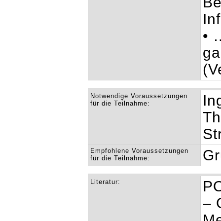
Be
In
• 
ga
(V
Notwendige Voraussetzungen
In
für die Teilnahme:
Th
St
Empfohlene Voraussetzungen
Gr
für die Teilnahme:
Literatur:
PO
– 
Me