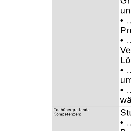
Gr
un
• 
Pr
• 
Ve
Lö
• 
u
• 
wä
Fachübergreifende
St
Kompetenzen:
• 