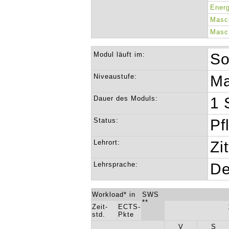
Energ
Masc
Masc
Modul läuft im:
So
Niveaustufe:
Ma
Dauer des Moduls:
1 
Status:
Pf
Lehrort:
Zi
Lehrsprache:
De
Workload* in
SWS
**
Zeit-
ECTS-
std.
Pkte
V
S