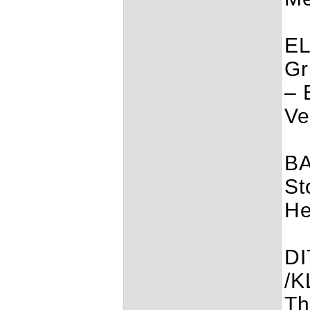
EL
Gr
– 
Ve
BA
St
He
DI
/K
Th