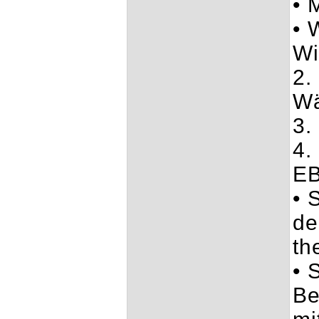
• 
• 
Wi
2.
Wä
3.
4.
EB
• 
de
th
• 
Be