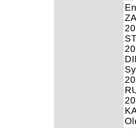
En
ZA
20
ST
20
DI
Sy
20
RU
20
KA
Ol