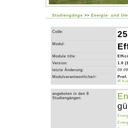
Studiengänge
>>
Energie- und Um
Code:
25
Modul:
Ef
Module title:
Effi
Version:
1.0 (
letzte Änderung:
09.0
Modulverantwortliche/r:
Prof.
M.Ku
angeboten in den 8
En
Studiengängen:
gü
Energ
Energ