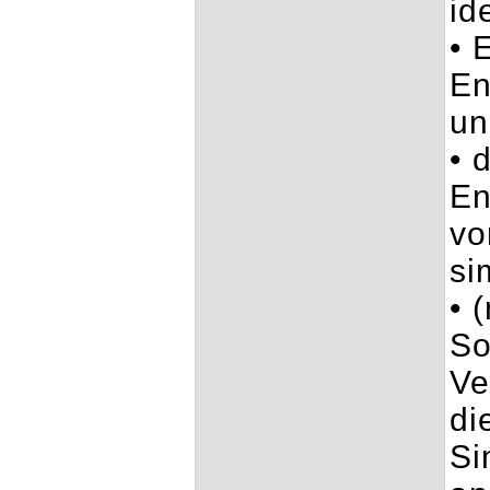
id
• 
En
un
• 
En
vo
si
• 
So
Ve
di
Si