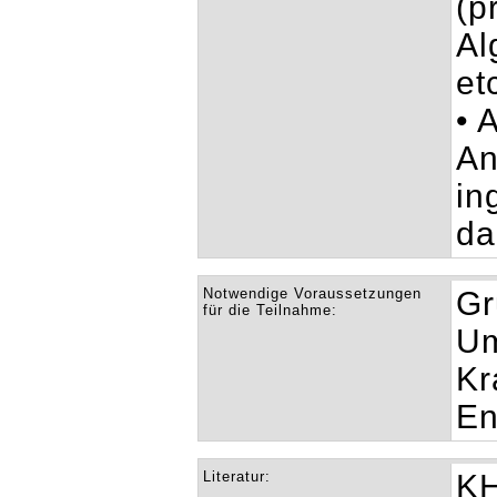
(p
Al
et
• 
An
in
da
Notwendige Voraussetzungen
Gr
für die Teilnahme:
Um
Kr
En
Literatur:
K