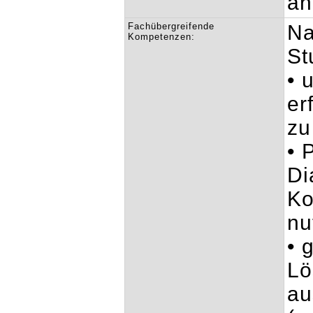
an
Fachübergreifende
Na
Kompetenzen:
St
• 
er
zu
• 
Di
Ko
nu
• 
Lö
au