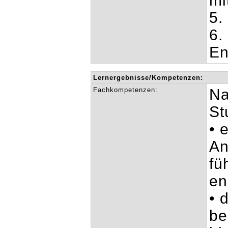
mi
5.
6.
En
Lernergebnisse/Kompetenzen:
Fachkompetenzen:
Na
St
• 
An
fü
en
• 
be