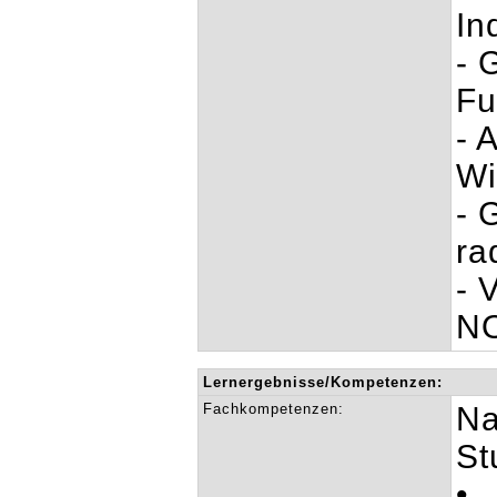
In
- 
Fu
- 
Wi
- 
ra
- 
NO
Lernergebnisse/Kompetenzen:
Fachkompetenzen:
Na
St
• 