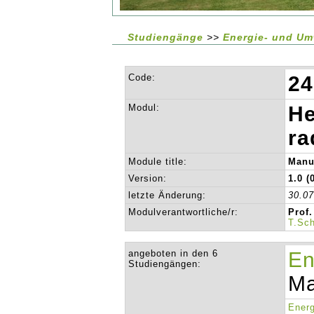
Studiengänge
>>
Energie- und Um
Code:
24
Modul:
He
ra
Module title:
Manuf
Version:
1.0 (
letzte Änderung:
30.0
Modulverantwortliche/r:
Prof
T.Sc
angeboten in den 6
En
Studiengängen:
Ma
Energ