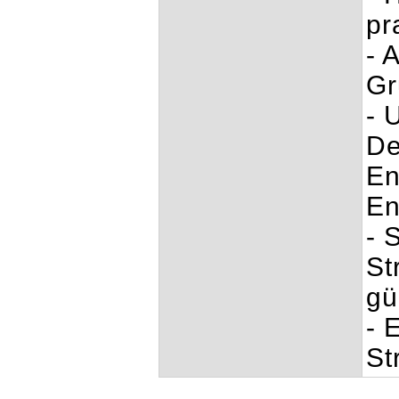
pr
- 
Gr
- 
De
En
En
- 
St
gü
- 
St