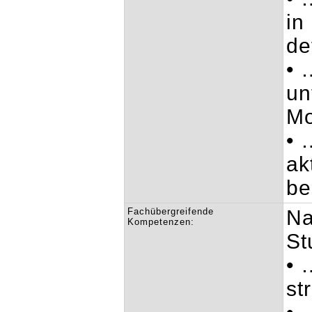
in
de
• 
un
Mo
• 
ak
be
Fachübergreifende
Na
Kompetenzen:
St
• 
st