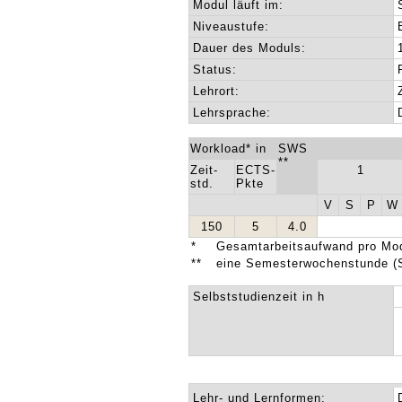
Modul läuft im:
Niveaustufe:
Dauer des Moduls:
Status:
Lehrort:
Lehrsprache:
Workload* in
SWS
**
Zeit-
ECTS-
1
std.
Pkte
V
S
P
W
150
5
4.0
*
Gesamtarbeitsaufwand pro Mod
**
eine Semesterwochenstunde (
Selbststudienzeit in h
Lehr- und Lernformen: