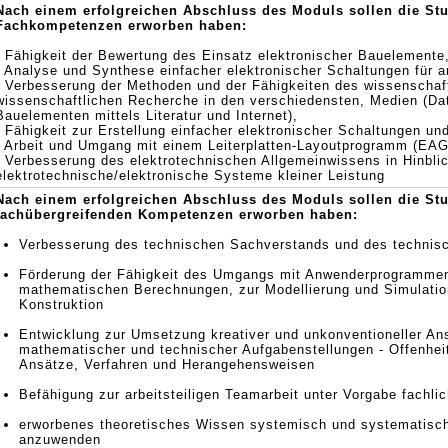
Nach einem erfolgreichen Abschluss des Moduls sollen die St
Fachkompetenzen erworben haben:
- Fähigkeit der Bewertung des Einsatz elektronischer Bauelemente
- Analyse und Synthese einfacher elektronischer Schaltungen für a
- Verbesserung der Methoden und der Fähigkeiten des wissenschaft
wissenschaftlichen Recherche in den verschiedensten, Medien (Da
Bauelementen mittels Literatur und Internet),
- Fähigkeit zur Erstellung einfacher elektronischer Schaltungen un
- Arbeit und Umgang mit einem Leiterplatten-Layoutprogramm (EA
- Verbesserung des elektrotechnischen Allgemeinwissens in Hinbli
elektrotechnische/elektronische Systeme kleiner Leistung
Nach einem erfolgreichen Abschluss des Moduls sollen die St
fachübergreifenden Kompetenzen erworben haben:
Verbesserung des technischen Sachverstands und des technis
Förderung der Fähigkeit des Umgangs mit Anwenderprogramme
mathematischen Berechnungen, zur Modellierung und Simulation
Konstruktion
Entwicklung zur Umsetzung kreativer und unkonventioneller An
mathematischer und technischer Aufgabenstellungen - Offenhei
Ansätze, Verfahren und Herangehensweisen
Befähigung zur arbeitsteiligen Teamarbeit unter Vorgabe fachli
erworbenes theoretisches Wissen systemisch und systematisch
anzuwenden