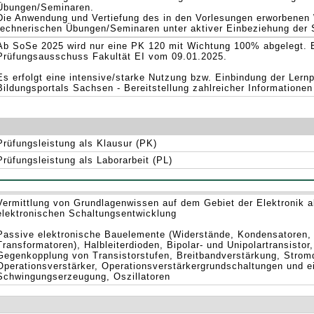
Übungen/Seminaren.
Die Anwendung und Vertiefung des in den Vorlesungen erworbenen 
rechnerischen Übungen/Seminaren unter aktiver Einbeziehung der 
Ab SoSe 2025 wird nur eine PK 120 mit Wichtung 100% abgelegt. 
Prüfungsausschuss Fakultät EI vom 09.01.2025.
Es erfolgt eine intensive/starke Nutzung bzw. Einbindung der Lern
Bildungsportals Sachsen - Bereitstellung zahlreicher Informationen
Prüfungsleistung als Klausur (PK)
Prüfungsleistung als Laborarbeit (PL)
Vermittlung von Grundlagenwissen auf dem Gebiet der Elektronik a
elektronischen Schaltungsentwicklung
Passive elektronische Bauelemente (Widerstände, Kondensatoren, I
Transformatoren), Halbleiterdioden, Bipolar- und Unipolartransisto
Gegenkopplung von Transistorstufen, Breitbandverstärkung, Stromq
Operationsverstärker, Operationsverstärkergrundschaltungen und ei
Schwingungserzeugung, Oszillatoren