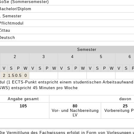
SoSe (Sommersemester)
Bachelor/Diplom
1 Semester
Pflichtmodul
Zittau
Deutsch
Semester
2
3
4
5
6
V
S
P
W
V
S
P
W
V
S
P
W
V
S
P
W
V
S
2
1.5
0.5
0
ul (1 ECTS-Punkt entspricht einem studentischen Arbeitsaufwand
SWS) entspricht 45 Minuten pro Woche
Angabe gesamt
davon
105
80
25
Vor- und Nachbereitung
Vorbereitung P
LV
Die Vermittlung des Fachwissens erfolgt in Form von Vorlesungen 