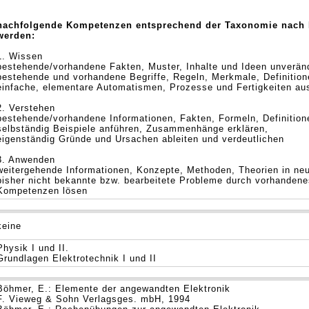
nachfolgende Kompetenzen entsprechend der Taxonomie nach 
werden:
1. Wissen
bestehende/vorhandene Fakten, Muster, Inhalte und Ideen unverän
bestehende und vorhandene Begriffe, Regeln, Merkmale, Definitio
einfache, elementare Automatismen, Prozesse und Fertigkeiten au
2. Verstehen
bestehende/vorhandene Informationen, Fakten, Formeln, Definition
selbständig Beispiele anführen, Zusammenhänge erklären,
eigenständig Gründe und Ursachen ableiten und verdeutlichen
3. Anwenden
weitergehende Informationen, Konzepte, Methoden, Theorien in ne
bisher nicht bekannte bzw. bearbeitete Probleme durch vorhanden
Kompetenzen lösen
keine
Physik I und II.
Grundlagen Elektrotechnik I und II
Böhmer, E.: Elemente der angewandten Elektronik
F. Vieweg & Sohn Verlagsges. mbH, 1994