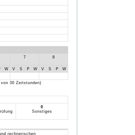
7
8
P
W
V
S
P
W
V
S
P
W
 von 30 Zeitstunden)
0
rüfung
Sonstiges
und rechnerischen