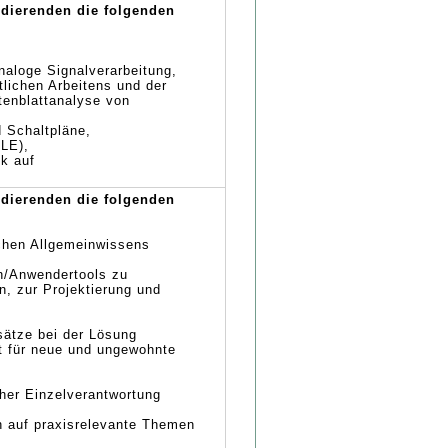
udierenden die folgenden
,
naloge Signalverarbeitung,
lichen Arbeitens und der
tenblattanalyse von
d Schaltpläne,
GLE),
ck auf
udierenden die folgenden
chen Allgemeinwissens
n/Anwendertools zu
, zur Projektierung und
sätze bei der Lösung
t für neue und ungewohnte
cher Einzelverantwortung
 auf praxisrelevante Themen