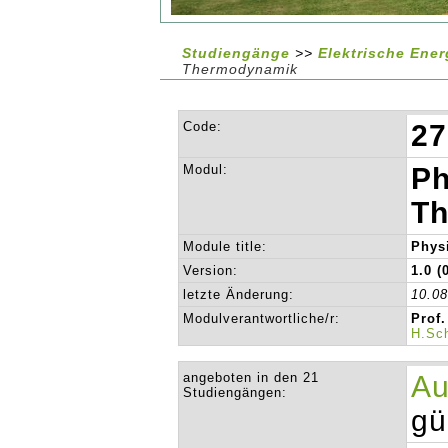
Studiengänge
>>
Elektrische Ener
Thermodynamik
Code:
27
Modul:
Ph
T
Module title:
Phys
Version:
1.0 (
letzte Änderung:
10.0
Modulverantwortliche/r:
Prof.
H.Sc
angeboten in den 21
Au
Studiengängen:
gü