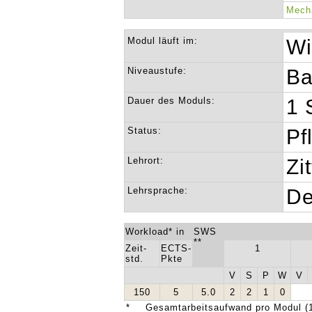
Mecha
Modul läuft im:
Wi
Niveaustufe:
Ba
Dauer des Moduls:
1 
Status:
Pf
Lehrort:
Zi
Lehrsprache:
De
Workload* in
SWS
**
Zeit-
ECTS-
1
std.
Pkte
V
S
P
W
V
150
5
5.0
2
2
1
0
*
Gesamtarbeitsaufwand pro Modul (1