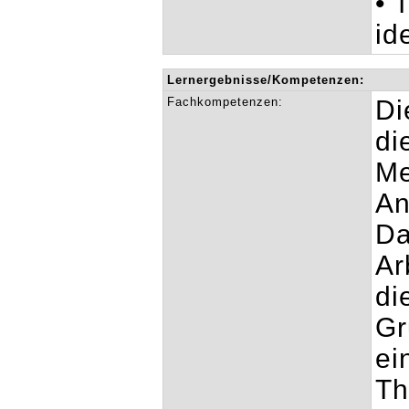
• 
id
Lernergebnisse/Kompetenzen:
Fachkompetenzen:
Di
di
Me
An
Da
Ar
di
Gr
ei
Th