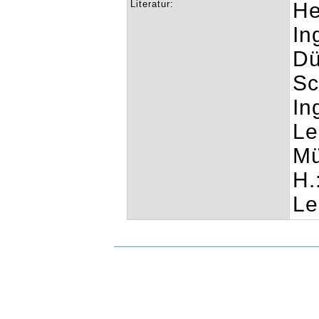
Literatur:
He
In
Dü
Sc
In
Le
Mü
H.
Le