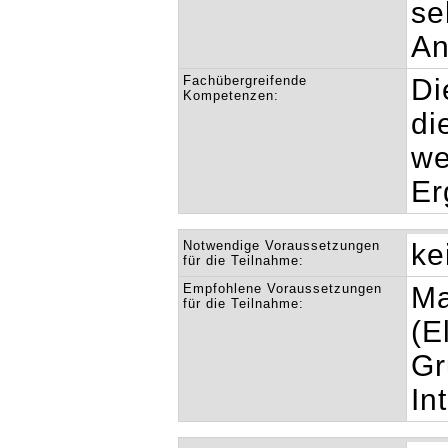
se
An
Fachübergreifende
Di
Kompetenzen:
di
we
Er
Notwendige Voraussetzungen
ke
für die Teilnahme:
Empfohlene Voraussetzungen
Ma
für die Teilnahme:
(E
Gr
In