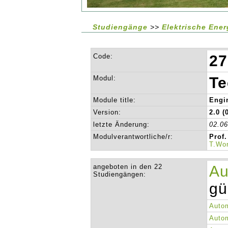
Studiengänge
>>
Elektrische Ener
Code:
27
Modul:
Te
Module title:
Engi
Version:
2.0 (
letzte Änderung:
02.0
Modulverantwortliche/r:
Prof
T.Wo
angeboten in den 22
Au
Studiengängen:
gü
Autom
Autom