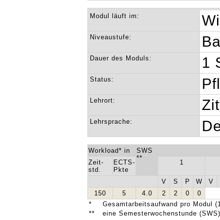
Modul läuft im:
Wi
Niveaustufe:
Ba
Dauer des Moduls:
1 
Status:
Pf
Lehrort:
Zi
Lehrsprache:
De
Workload* in
SWS
**
Zeit-
ECTS-
1
std.
Pkte
V
S
P
W
V
150
5
4.0
2
2
0
0
*
Gesamtarbeitsaufwand pro Modul (1
**
eine Semesterwochenstunde (SWS) 