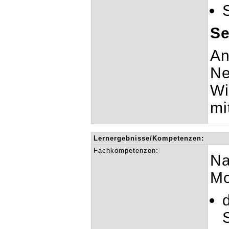
Se
An
Ne
Wi
mi
Lernergebnisse/Kompetenzen:
Fachkompetenzen:
Na
Mo