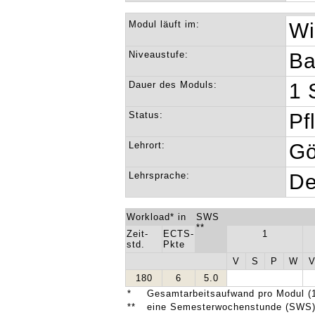
Modul läuft im:
Wi
Niveaustufe:
Ba
Dauer des Moduls:
1 
Status:
Pf
Lehrort:
Gö
Lehrsprache:
De
Workload* in
SWS
**
Zeit-
ECTS-
1
std.
Pkte
V
S
P
W
180
6
5.0
*
Gesamtarbeitsaufwand pro Modul (1
**
eine Semesterwochenstunde (SWS) 