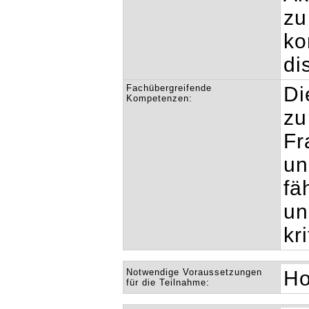
zu
ko
di
Fachübergreifende
Di
Kompetenzen:
zu
Fr
un
fä
un
kr
Notwendige Voraussetzungen
Ho
für die Teilnahme: