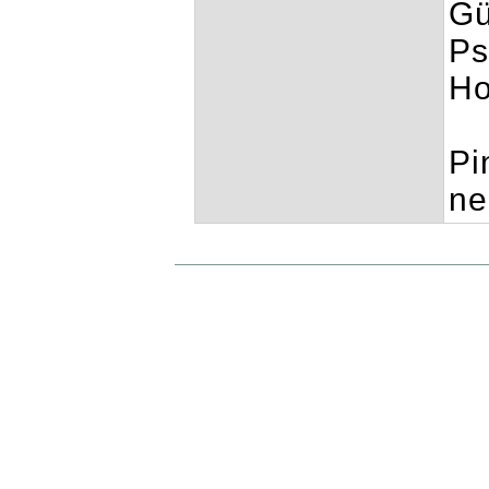
Gü
Ps
Ho
Pi
ne