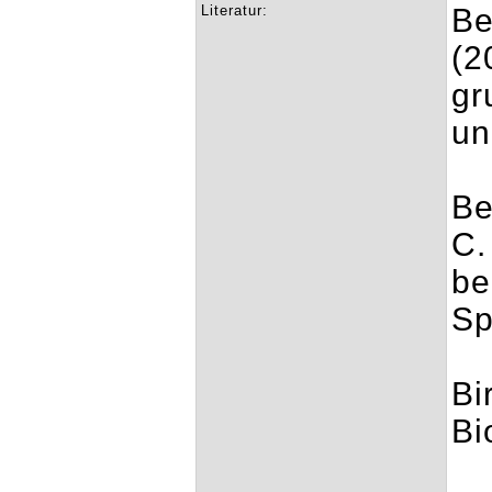
Literatur:
Be
(2
gr
un
Be
C.
be
Sp
Bi
Bi