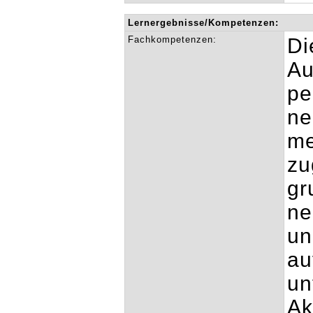
Lernergebnisse/Kompetenzen:
Fachkompetenzen:
Di
Au
pe
ne
me
zu
gr
ne
un
au
un
Ak