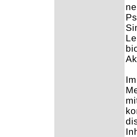
ne
Ps
Si
Le
bi
Ak
Im
Me
mi
ko
di
In