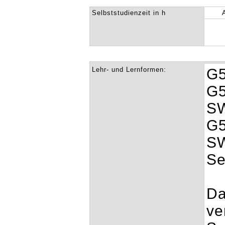
Selbststudienzeit in h
Lehr- und Lernformen:
G5
G5
S
G5
SW
Se
Da
ve