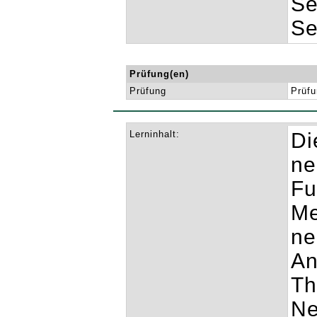
Se
Se
Prüfung(en)
Prüfung
Prüfu
Lerninhalt:
Di
ne
Fu
Me
ne
An
Th
Ne