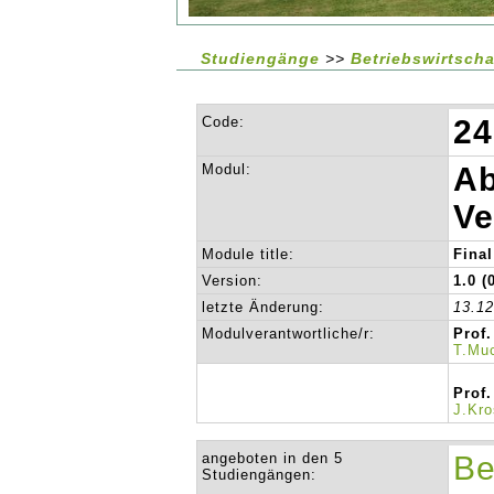
Studiengänge
>>
Betriebswirtsch
Code:
24
Modul:
Ab
Ve
Module title:
Fina
Version:
1.0 (
letzte Änderung:
13.1
Modulverantwortliche/r:
Prof
T.Mu
Prof.
J.Kr
angeboten in den 5
Be
Studiengängen: