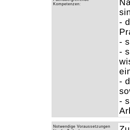
Na
Kompetenzen:
si
- 
Pr
- 
- 
wi
ei
- 
so
- 
Ar
Notwendige Voraussetzungen
Zu