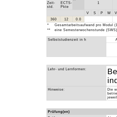
**
Zeit-
ECTS-
1
std.
Pkte
V
S
P
W
360
12
0.0
*
Gesamtarbeitsaufwand pro Modul (1
**
eine Semesterwochenstunde (SWS) 
Selbststudienzeit in h
Lehr- und Lernformen:
Be
in
Hinweise:
Die w
betri
jewei
Prüfung(en)