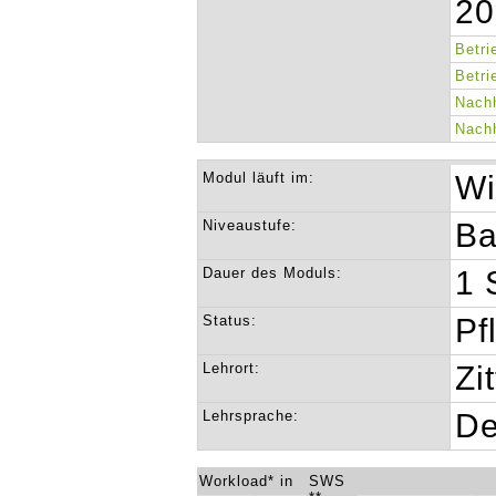
20
Betri
Betri
Nachh
Nachh
Modul läuft im:
Wi
Niveaustufe:
Ba
Dauer des Moduls:
1 
Status:
Pf
Lehrort:
Zi
Lehrsprache:
De
Workload* in
SWS