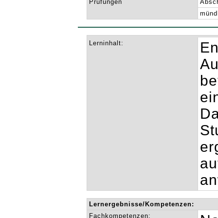
Prüfungen
Absch
mündl
Lerninhalt:
En
Au
be
ei
Da
St
er
au
an
Lernergebnisse/Kompetenzen:
Fachkompetenzen: