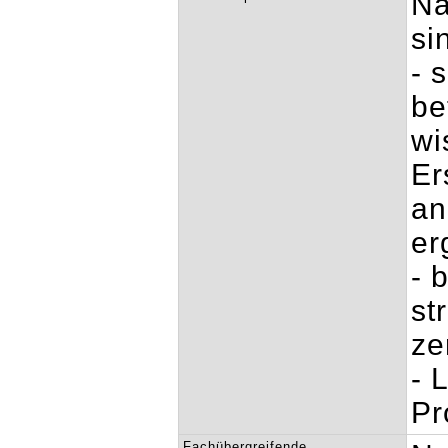
Na
si
- 
be
wi
Er
an
er
- 
st
ze
- 
Pr
Fachübergreifende