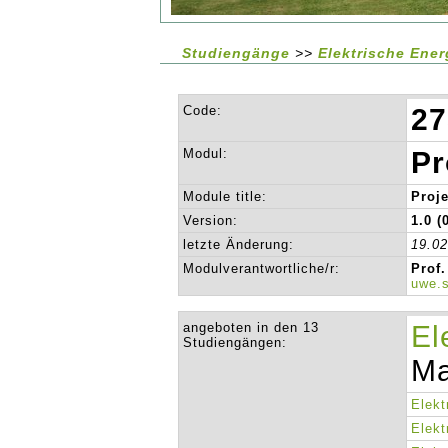
Studiengänge
>>
Elektrische Ene
Code:
27
Modul:
Pr
Module title:
Proje
Version:
1.0 (
letzte Änderung:
19.0
Modulverantwortliche/r:
Prof.
uwe.
angeboten in den 13
El
Studiengängen:
Ma
Elekt
Elekt