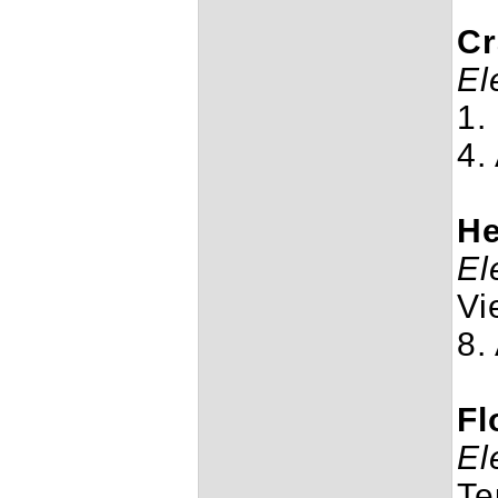
Cr
El
1.
4.
He
El
Vi
8.
Fl
El
Te