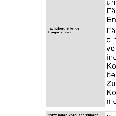
un
Fä
En
Fachübergreifende
Fä
Kompetenzen:
ei
ve
in
Ko
be
Zu
Ko
mo
Notwendige Voraussetzungen