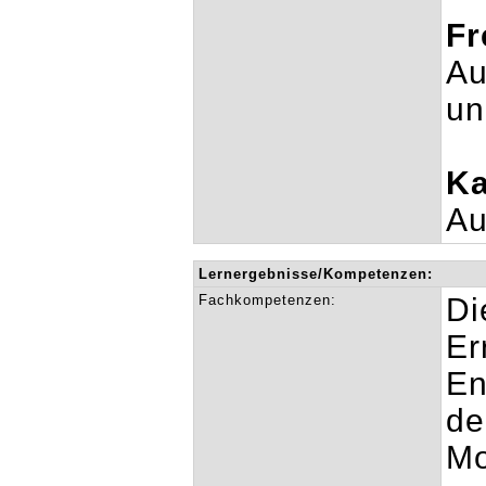
Fr
Au
un
Ka
Au
Lernergebnisse/Kompetenzen:
Fachkompetenzen:
Di
Er
En
de
Mo