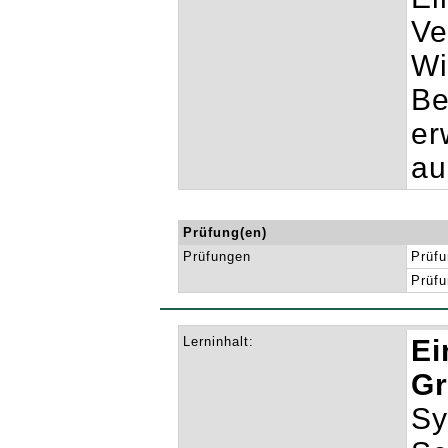
Ve
Wi
Be
er
au
Prüfung(en)
Prüfungen
Prüfu
Prüfu
Lerninhalt:
Ei
Gr
Sy