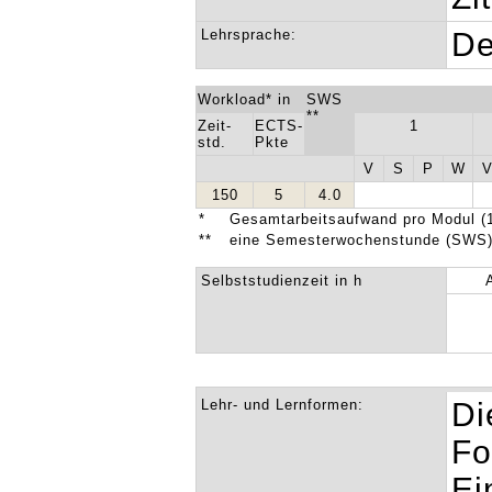
Lehrsprache:
De
Workload* in
SWS
**
Zeit-
ECTS-
1
std.
Pkte
V
S
P
W
150
5
4.0
*
Gesamtarbeitsaufwand pro Modul (1
**
eine Semesterwochenstunde (SWS) 
Selbststudienzeit in h
Lehr- und Lernformen:
Di
Fo
Ei