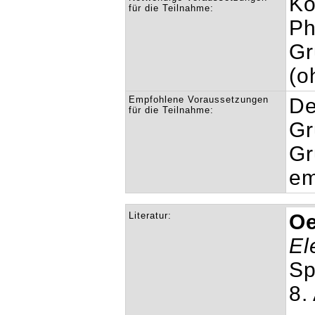
Ko
für die Teilnahme:
Ph
Gr
(o
Empfohlene Voraussetzungen
De
für die Teilnahme:
Gr
Gr
em
Literatur:
Oe
El
Sp
8.