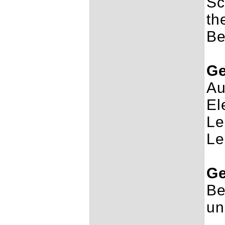
Sc
th
Be
Ge
Au
El
Le
Le
Ge
Be
un