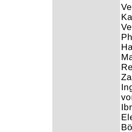
Ve
Ka
Ve
Ph
Ha
Ma
Re
Za
In
vo
Ib
El
Bö