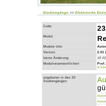
Studiengänge
>>
Elektrische Ene
Code:
23
Modul:
Re
Module title:
Autom
Version:
2.01 
letzte Änderung:
19.0
Modulverantwortliche/r:
Prof.
w.ka
angeboten in den 20
Au
Studiengängen:
gü
Autom
Autom