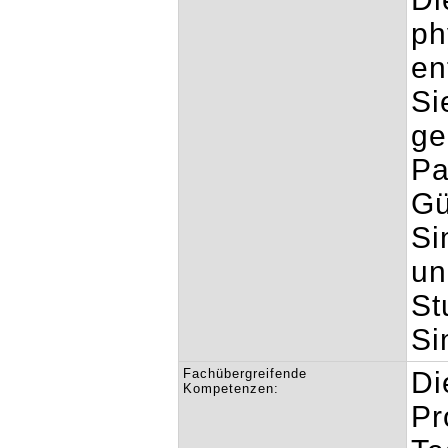
ph
en
Si
ge
Pa
Gü
Si
un
St
Si
Fachübergreifende
Di
Kompetenzen:
Pr