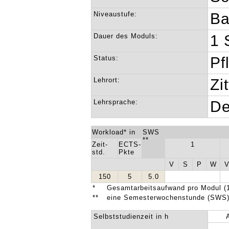
Niveaustufe:
Ba
Dauer des Moduls:
1 
Status:
Pf
Lehrort:
Zi
Lehrsprache:
De
Workload* in
SWS
**
Zeit-
ECTS-
1
std.
Pkte
V
S
P
W
150
5
5.0
*
Gesamtarbeitsaufwand pro Modul (1
**
eine Semesterwochenstunde (SWS) 
Selbststudienzeit in h