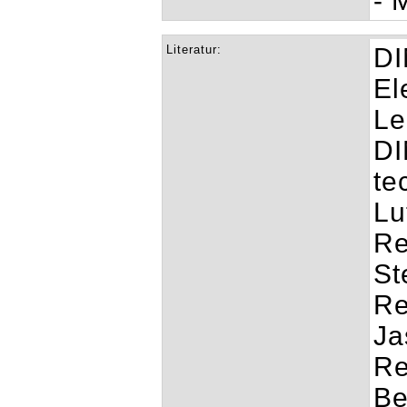
- 
Literatur:
DI
El
Le
DI
te
Lu
Re
St
Re
Ja
Re
Be