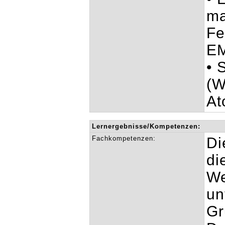
ma
Fe
EM
• 
(W
At
Lernergebnisse/Kompetenzen:
Fachkompetenzen:
Di
di
We
un
Gr