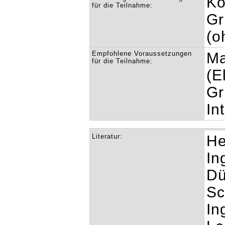
Ko
für die Teilnahme:
Gr
(o
Empfohlene Voraussetzungen
Ma
für die Teilnahme:
(E
Gr
In
Literatur:
He
In
Dü
Sc
In