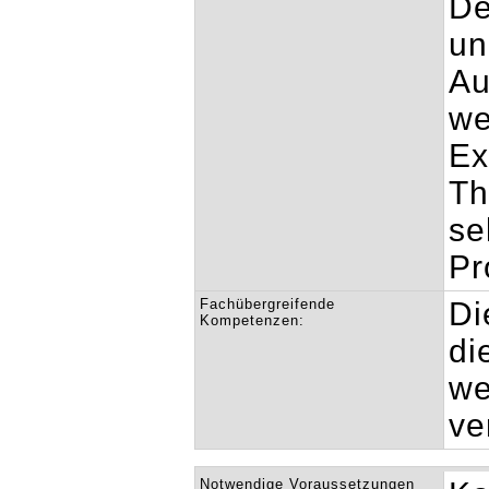
De
un
Au
we
Ex
Th
se
Pr
Fachübergreifende
Di
Kompetenzen:
di
we
ve
Notwendige Voraussetzungen