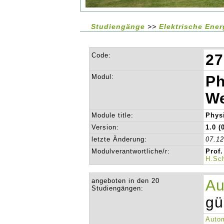
Studiengänge
>>
Elektrische Ene
Code:
27
Modul:
Ph
We
Module title:
Phys
Version:
1.0 (
letzte Änderung:
07.1
Modulverantwortliche/r:
Prof.
H.Sc
angeboten in den 20
Au
Studiengängen:
gü
Autom