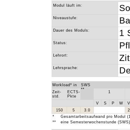
Modul läuft im:
So
Niveaustufe:
Ba
Dauer des Moduls:
1 
Status:
Pf
Lehrort:
Zi
Lehrsprache:
De
Workload* in
SWS
**
Zeit-
ECTS-
1
std.
Pkte
V
S
P
W
150
5
3.0
*
Gesamtarbeitsaufwand pro Modul (1
**
eine Semesterwochenstunde (SWS) 