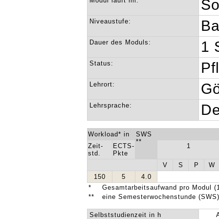
Modul läuft im:
So
Niveaustufe:
Ba
Dauer des Moduls:
1 
Status:
Pf
Lehrort:
Gö
Lehrsprache:
De
Workload* in
SWS
**
Zeit-
ECTS-
1
std.
Pkte
V
S
P
W
150
5
4.0
*
Gesamtarbeitsaufwand pro Modul (1
**
eine Semesterwochenstunde (SWS) 
Selbststudienzeit in h