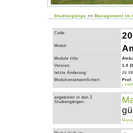
Studiengänge
>>
Management im 
Code:
20
Modul:
Am
Module title:
Ambu
Version:
1.0 (
letzte Änderung:
26.0
Modulverantwortliche/r:
Prof.
j.sa
angeboten in den 2
Ma
Studiengängen:
gü
Mana