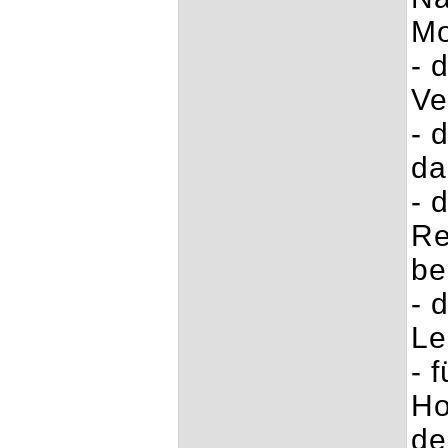
Mo
- 
Ve
- 
da
- 
Re
be
- 
Le
- 
Ho
de