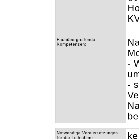
Ho
KV
Fachübergreifende
Na
Kompetenzen:
Mo
- 
u
- 
Ve
Na
be
Notwendige Voraussetzungen
ke
für die Teilnahme: