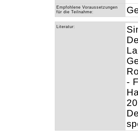
Empfohlene Voraussetzungen
Ge
für die Teilnahme:
Literatur:
Si
De
La
Ge
Ro
- 
Ha
20
De
sp