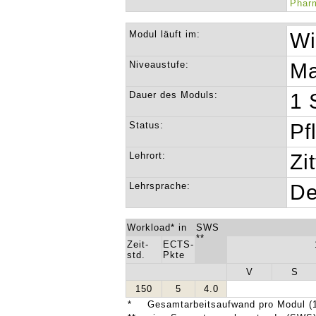
Pharm
Modul läuft im:
Wi
Niveaustufe:
Ma
Dauer des Moduls:
1 
Status:
Pf
Lehrort:
Zi
Lehrsprache:
De
Workload* in
SWS
**
Zeit-
ECTS-
std.
Pkte
V
S
150
5
4.0
*
Gesamtarbeitsaufwand pro Modul (1