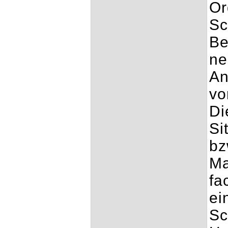
Or
Sc
Be
ne
An
vo
Di
Si
bz
Ma
fa
ei
Sc