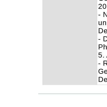
20
- 
un
De
- 
Ph
5.
- 
Ge
De