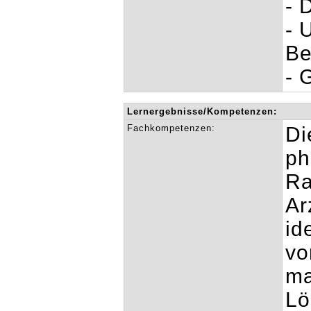
- 
- 
Be
- 
Lernergebnisse/Kompetenzen:
Fachkompetenzen:
Di
ph
Ra
Ar
id
vo
ma
Lö