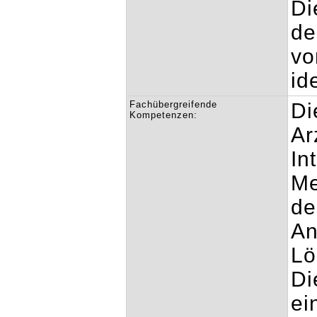
Di
de
vo
id
Fachübergreifende
Di
Kompetenzen:
Ar
In
Me
de
An
Lö
Di
ei