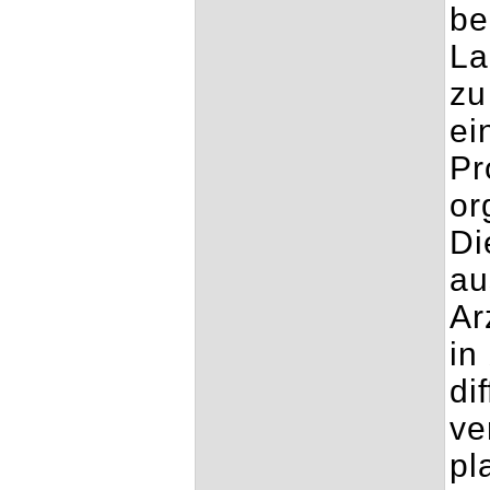
be
La
zu
ei
Pr
or
Di
au
Ar
in
di
ve
pl