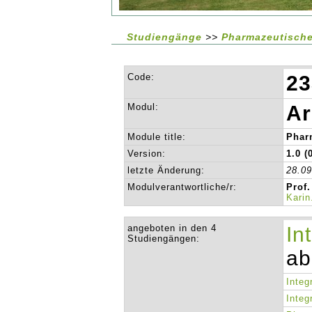
Studiengänge
>>
Pharmazeutische
Code:
23
Modul:
Ar
Module title:
Phar
Version:
1.0 (
letzte Änderung:
28.0
Modulverantwortliche/r:
Prof.
Kari
angeboten in den 4
In
Studiengängen:
ab
Integ
Integ