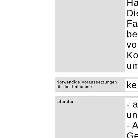
Ha
Di
Fa
be
vo
Ko
um
Notwendige Voraussetzungen
ke
für die Teilnahme:
Literatur:
- 
un
- 
Ge