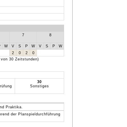
7
8
P
W
V
S
P
W
V
S
P
W
2
0
2
0
 von 30 Zeitstunden)
30
rüfung
Sonstiges
nd Praktika.
hrend der Planspieldurchführung