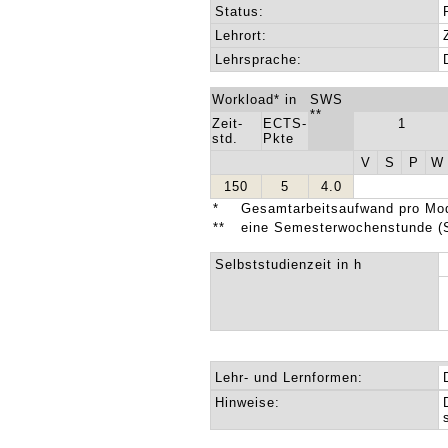
Status:
Lehrort:
Lehrsprache:
Workload* in
SWS
**
Zeit-
ECTS-
1
std.
Pkte
V
S
P
W
150
5
4.0
*
Gesamtarbeitsaufwand pro Mod
**
eine Semesterwochenstunde (
Selbststudienzeit in h
Lehr- und Lernformen:
Hinweise: