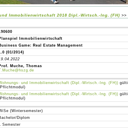
nd Immobilienwirtschaft 2018 Dipl.-Wirtsch.-Ing. (FH)
>
190600
Planspiel Immobilienwirtschaft
Business Game: Real Estate Management
1.0 (01/2014)
19.04.2022
Prof. Muche, Thomas
T.Muche@hszg.de
Wohnungs- und Immobilienwirtschaft (Dipl.-Wirtsch.-Ing. (FH))
gült
(Pflichtmodul)
Wohnungs- und Immobilienwirtschaft (Dipl.-Wirtsch.-Ing. (FH))
gült
(Pflichtmodul)
WiSe (Wintersemester)
Bachelor/Diplom
1 Semester