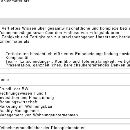
Zahlenmaterials
• Vertieftes Wissen über gesamtwirtschaftliche und komplexe betri
Zusammenhänge sowie über den Einfluss von Erfolgsfaktoren
• Fähigkeit und Fertigkeiten zur praxisbezogenen Umsetzung betrie
Zahlenmaterials
Fertigkeiten hinsichtlich effizienter Entscheidungsfindung so
Komplexität
Team-, Entscheidungs- , Konflikt- und Tolerenzfähigkeit, Fertig
Präsentation, ganzheitliches, bereichsübergreifendes Denken 
keine
Grundl. der BWL
Rechnungswesen I und II
Investition und Finanzierung
Wohnungswirtschaft
Marketing im Wohnungsbau
Facility Management
Management von Wohnungsunternehmen
Teilnehmerhandbücher der Planspielanbieter