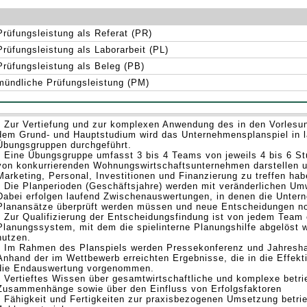
Prüfungsleistung als Referat (PR)
Prüfungsleistung als Laborarbeit (PL)
Prüfungsleistung als Beleg (PB)
mündliche Prüfungsleistung (PM)
• Zur Vertiefung und zur komplexen Anwendung des in den Vorles
dem Grund- und Hauptstudium wird das Unternehmensplanspiel in l
Übungsgruppen durchgeführt.
• Eine Übungsgruppe umfasst 3 bis 4 Teams von jeweils 4 bis 6 S
von konkurrierenden Wohnungswirtschaftsunternehmen darstellen 
Marketing, Personal, Investitionen und Finanzierung zu treffen ha
• Die Planperioden (Geschäftsjahre) werden mit veränderlichen Umw
Dabei erfolgen laufend Zwischenauswertungen, in denen die Unter
Planansätze überprüft werden müssen und neue Entscheidungen n
• Zur Qualifizierung der Entscheidungsfindung ist von jedem Team 
Planungssystem, mit dem die spielinterne Planungshilfe abgelöst w
nutzen.
• Im Rahmen des Planspiels werden Pressekonferenz und Jahresha
Anhand der im Wettbewerb erreichten Ergebnisse, die in die Effekti
die Endauswertung vorgenommen.
• Vertieftes Wissen über gesamtwirtschaftliche und komplexe betri
Zusammenhänge sowie über den Einfluss von Erfolgsfaktoren
• Fähigkeit und Fertigkeiten zur praxisbezogenen Umsetzung betrie