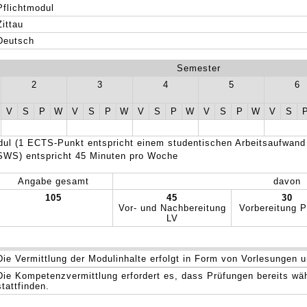
Pflichtmodul
Zittau
Deutsch
Semester
2
3
4
5
6
V
S
P
W
V
S
P
W
V
S
P
W
V
S
P
W
V
S
ul (1 ECTS-Punkt entspricht einem studentischen Arbeitsaufwand
SWS) entspricht 45 Minuten pro Woche
Angabe gesamt
davon
105
45
30
Vor- und Nachbereitung
Vorbereitung P
LV
Die Vermittlung der Modulinhalte erfolgt in Form von Vorlesungen u
Die Kompetenzvermittlung erfordert es, dass Prüfungen bereits wä
stattfinden.