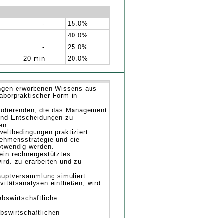
-
15.0%
-
40.0%
-
25.0%
20 min
20.0%
ungen erworbenen Wissens aus
aborpraktischer Form in
tudierenden, die das Management
und Entscheidungen zu
ben
eltbedingungen praktiziert.
nehmensstrategie und die
otwendig werden.
ein rechnergestütztes
ird, zu erarbeiten und zu
uptversammlung simuliert.
vitätsanalysen einfließen, wird
ebswirtschaftliche
bswirtschaftlichen