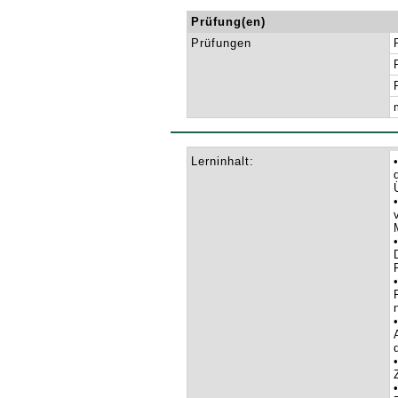
Prüfung(en)
Prüfungen
Lerninhalt: