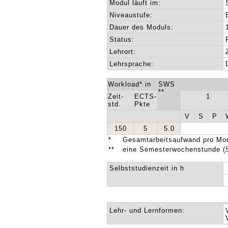
Modul läuft im:
Niveaustufe:
Dauer des Moduls:
Status:
Lehrort:
Lehrsprache:
Workload* in
SWS
**
Zeit-
ECTS-
1
std.
Pkte
V
S
P
150
5
5.0
*
Gesamtarbeitsaufwand pro Mod
**
eine Semesterwochenstunde (
Selbststudienzeit in h
Lehr- und Lernformen: