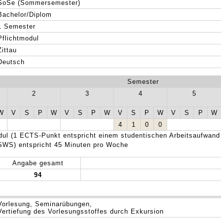
SoSe (Sommersemester)
Bachelor/Diplom
1 Semester
Pflichtmodul
Zittau
Deutsch
Semester
2
3
4
5
W
V
S
P
W
V
S
P
W
V
S
P
W
V
S
P
W
4
1
0
0
ul (1 ECTS-Punkt entspricht einem studentischen Arbeitsaufwand
SWS) entspricht 45 Minuten pro Woche
Angabe gesamt
94
Vorlesung, Seminarübungen,
Vertiefung des Vorlesungsstoffes durch Exkursion