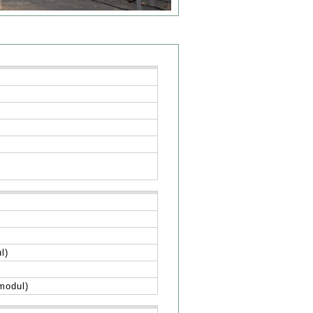
l)
tmodul)