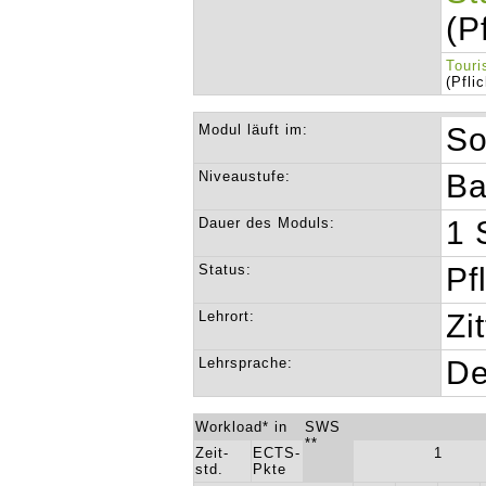
(P
Touri
(Pfli
Modul läuft im:
So
Niveaustufe:
Ba
Dauer des Moduls:
1 
Status:
Pf
Lehrort:
Zi
Lehrsprache:
De
Workload* in
SWS
**
Zeit-
ECTS-
1
std.
Pkte