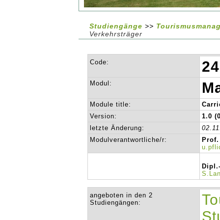
Studiengänge
>>
Tourismusmanage
Verkehrsträger
Code:
24
Modul:
Ma
Module title:
Carr
Version:
1.0 (
letzte Änderung:
02.11
Modulverantwortliche/r:
Prof.
u.pfl
Dipl.
S.La
angeboten in den 2
To
Studiengängen:
St