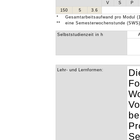
V
S
P
150
5
3.6
*
Gesamtarbeitsaufwand pro Modul (1
**
eine Semesterwochenstunde (SWS) 
Selbststudienzeit in h
Lehr- und Lernformen:
Di
Fo
Wo
Vo
be
Pr
Se