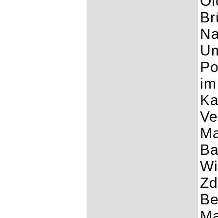
Ol
Br
Na
Um
Po
im
Ka
Ve
Ma
Ba
Wi
Zd
Be
Ma