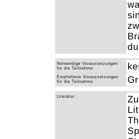
wa
si
zw
Br
du
Notwendige Voraussetzungen
ke
für die Teilnahme:
Empfohlene Voraussetzungen
Gr
für die Teilnahme:
Literatur:
Zu
Li
Th
Sp