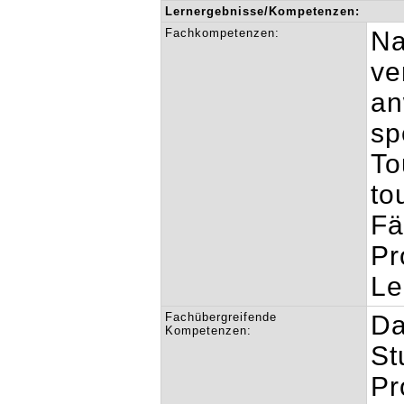
Lernergebnisse/Kompetenzen:
Fachkompetenzen:
Na
ve
an
sp
To
to
Fä
Pr
Le
Fachübergreifende
Da
Kompetenzen:
St
Pr