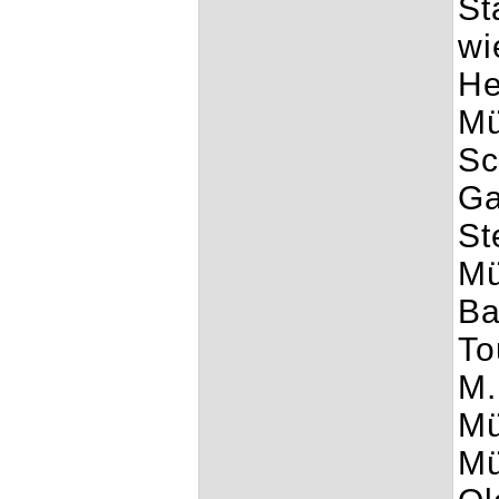
St
wi
He
Mü
Sc
Ga
St
Mü
Ba
To
M.
Mü
Mü