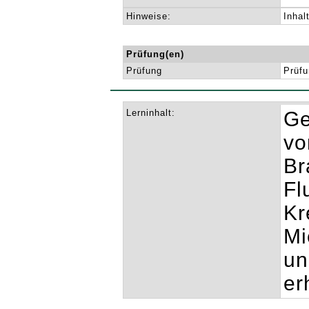
Hinweise:
Inhal
Prüfung(en)
Prüfung
Prüfu
Lerninhalt:
Ge
vo
Br
Fl
Kr
Mi
un
er