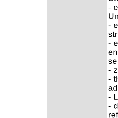
- 
Un
- 
st
- 
en
se
- 
- 
ad
- 
- 
re