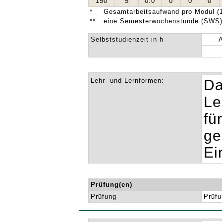
150
5
0.0
0
0
0
*
Gesamtarbeitsaufwand pro Modul (1
**
eine Semesterwochenstunde (SWS) 
Selbststudienzeit in h
Lehr- und Lernformen:
Da
Le
fü
ge
Ei
Prüfung(en)
Prüfung
Prüfu