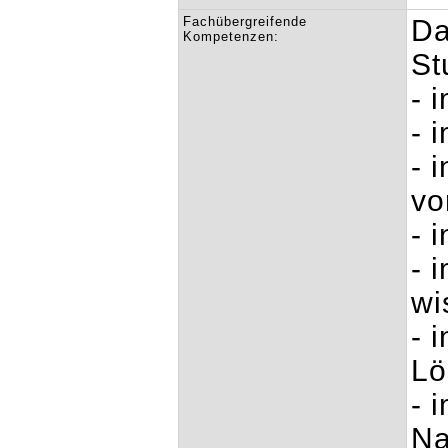
Fachübergreifende
Da
Kompetenzen:
St
- 
- 
- 
vo
- i
- 
wi
- 
Lö
- 
Na