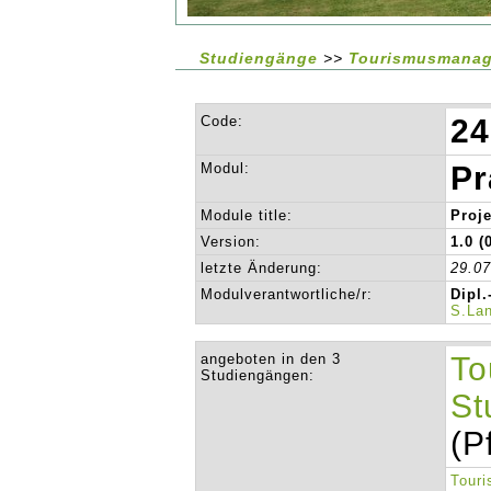
Studiengänge
>>
Tourismusmanage
Code:
24
Modul:
Pr
Module title:
Proj
Version:
1.0 (
letzte Änderung:
29.0
Modulverantwortliche/r:
Dipl.
S.La
angeboten in den 3
To
Studiengängen:
St
(P
Touri