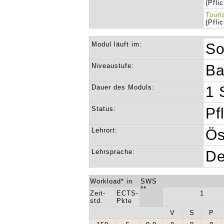
(Pfli
Touri
(Pfli
Modul läuft im:
So
Niveaustufe:
Ba
Dauer des Moduls:
1 
Status:
Pf
Lehrort:
Ös
Lehrsprache:
De
Workload* in
SWS
**
Zeit-
ECTS-
1
std.
Pkte
V
S
P