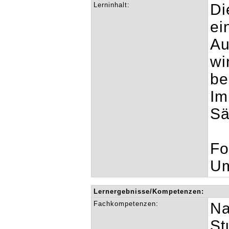
Lerninhalt:
Di
ei
Au
wi
be
Im
Sä
Fo
Um
Lernergebnisse/Kompetenzen:
Fachkompetenzen:
Na
St