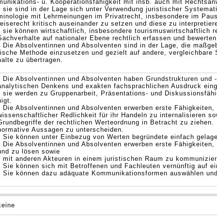
munikations- u. Kooperationsfähigkeit mit insb. auch mit Rechtsan
• sie sind in der Lage sich unter Verwendung juristischer Systemat
minologie mit Lehrmeinungen im Privatrecht, insbesondere im Pau
reiserecht kritisch auseinander zu setzen und diese zu interpretier
• sie können wirtschaftlich, insbesondere tourismuswirtschaftlich r
Sachverhalte auf nationaler Ebene rechtlich erfassen und bewerten
• Die Absolventinnen und Absolventen sind in der Lage, die maßgebl
tische Methode einzusetzen und gezielt auf andere, vergleichbare
halte zu übertragen.
• Die Absolventinnen und Absolventen haben Grundstrukturen und 
analytischen Denkens und exakten fachsprachlichen Ausdruck eing
• sie werden zu Gruppenarbeit, Präsentations- und Diskussionsfähi
higt.
• Die Absolventinnen und Absolventen erwerben erste Fähigkeiten,
wissenschaftlicher Redlichkeit für ihr Handeln zu internalisieren 
Grundbegriffe der rechtlichen Werteordnung in Betracht zu ziehen. 
normative Aussagen zu unterscheiden.
• Sie können unter Einbezug von Werten begründete einfach gelage
• Die Absolventinnen und Absolventen erwerben erste Fähigkeiten,
und zu lösen sowie
• mit anderen Akteuren in einem juristischen Raum zu kommunizier
• Sie können sich mit Betroffenen und Fachleuten vernünftig auf ei
• Sie können dazu adäquate Kommunikationsformen auswählen und 
keine