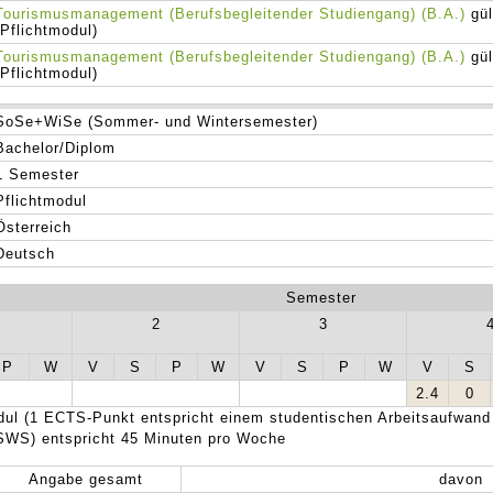
Tourismusmanagement (Berufsbegleitender Studiengang) (B.A.)
gül
(Pflichtmodul)
Tourismusmanagement (Berufsbegleitender Studiengang) (B.A.)
gül
(Pflichtmodul)
SoSe+WiSe (Sommer- und Wintersemester)
Bachelor/Diplom
1 Semester
Pflichtmodul
Österreich
Deutsch
Semester
2
3
P
W
V
S
P
W
V
S
P
W
V
S
2.4
0
ul (1 ECTS-Punkt entspricht einem studentischen Arbeitsaufwand
SWS) entspricht 45 Minuten pro Woche
Angabe gesamt
davon