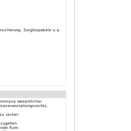
rsicherung, Sorglospakete u.a.
nntnisse wesentlicher
severanstaltungsrechts,
 zu recher-
mzugehen.
gende Kom-