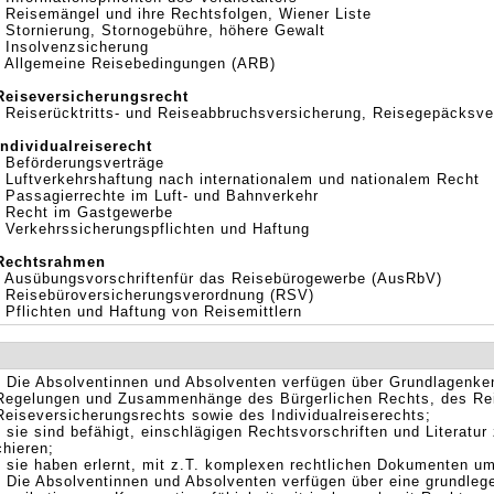
- Reisemängel und ihre Rechtsfolgen, Wiener Liste
- Stornierung, Stornogebühre, höhere Gewalt
- Insolvenzsicherung
- Allgemeine Reisebedingungen (ARB)
Reiseversicherungsrecht
- Reiserücktritts- und Reiseabbruchsversicherung, Reisegepäcksve
Individualreiserecht
- Beförderungsverträge
- Luftverkehrshaftung nach internationalem und nationalem Recht
- Passagierrechte im Luft- und Bahnverkehr
- Recht im Gastgewerbe
- Verkehrssicherungspflichten und Haftung
Rechtsrahmen
- Ausübungsvorschriftenfür das Reisebürogewerbe (AusRbV)
- Reisebüroversicherungsverordnung (RSV)
- Pflichten und Haftung von Reisemittlern
• Die Absolventinnen und Absolventen verfügen über Grundlagenke
Regelungen und Zusammenhänge des Bürgerlichen Rechts, des Rei
Reiseversicherungsrechts sowie des Individualreiserechts;
• sie sind befähigt, einschlägigen Rechtsvorschriften und Literatur
chieren;
• sie haben erlernt, mit z.T. komplexen rechtlichen Dokumenten u
• Die Absolventinnen und Absolventen verfügen über eine grundle