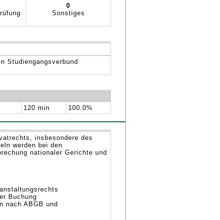
0
rüfung
Sonstiges
den Studiengangsverbund
120 min
100.0%
vatrechts, insbesondere des
eln werden bei den
prechung nationaler Gerichte und
anstaltungsrechts
her Buchung
den nach ABGB und