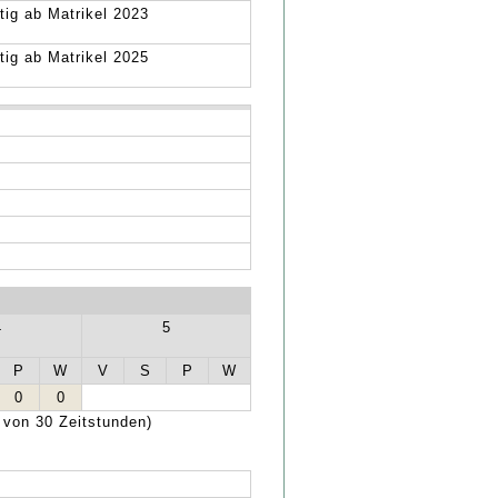
tig ab Matrikel 2023
tig ab Matrikel 2025
4
5
P
W
V
S
P
W
0
0
 von 30 Zeitstunden)