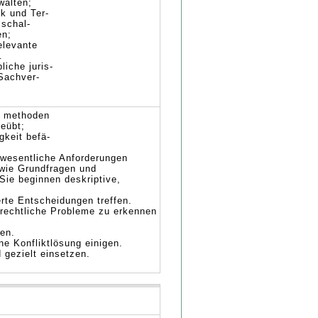
wälten;
ik und Ter-
sschal-
en;
elevante
.
iche juris-
 Sachver-
- methoden
eübt;
gkeit befä-
 wesentliche Anforderungen
sowie Grundfragen und
Sie beginnen deskriptive,
rte Entscheidungen treffen.
 rechtliche Probleme zu erkennen
en.
ne Konfliktlösung einigen.
gezielt einsetzen.