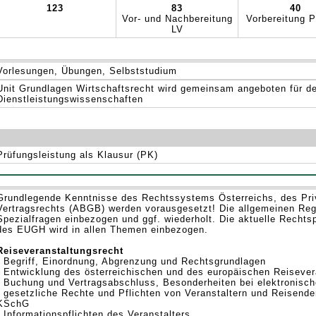
123
83
40
Vor- und Nachbereitung
Vorbereitung P
LV
Vorlesungen, Übungen, Selbststudium
Unit Grundlagen Wirtschaftsrecht wird gemeinsam angeboten für 
Dienstleistungswissenschaften
Prüfungsleistung als Klausur (PK)
Grundlegende Kenntnisse des Rechtssystems Österreichs, des Pri
Vertragsrechts (ABGB) werden vorausgesetzt! Die allgemeinen Reg
Spezialfragen einbezogen und ggf. wiederholt. Die aktuelle Rechts
des EUGH wird in allen Themen einbezogen.
Reiseveranstaltungsrecht
- Begriff, Einordnung, Abgrenzung und Rechtsgrundlagen
- Entwicklung des österreichischen und des europäischen Reisever
- Buchung und Vertragsabschluss, Besonderheiten bei elektronisc
- gesetzliche Rechte und Pflichten von Veranstaltern und Reisen
KSchG
- Informationspflichten des Veranstalters