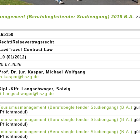
nagement (Berufsbegleitender Studiengang) 2018 B.A.
>
165150
Recht/Reisevertragsrecht
Law/Travel Contract Law
1.0 (01/2012)
30.07.2026
Prof. Dr. jur. Kaspar, Michael Wolfgang
m.kaspar@hszg.de
Dipl.-Kffr. Langschwager, Solvig
S.Langschwager@hszg.de
Tourismusmanagement (Berufsbegleitender Studiengang) (B.A.)
gül
(Pflichtmodul)
Tourismusmanagement (Berufsbegleitender Studiengang) (B.A.)
gül
(Pflichtmodul)
Tourismusmanagement (Berufsbegleitender Studiengang) (B.A.)
gül
(Pflichtmodul)