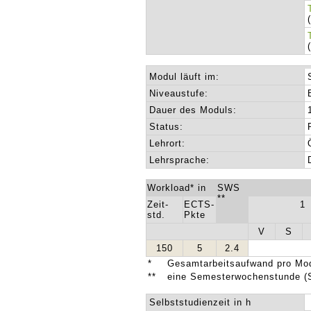
Modul läuft im:
Niveaustufe:
Dauer des Moduls:
Status:
Lehrort:
Lehrsprache:
Workload* in
SWS
**
Zeit-
ECTS-
1
std.
Pkte
V
S
150
5
2.4
*
Gesamtarbeitsaufwand pro Mod
**
eine Semesterwochenstunde (
Selbststudienzeit in h