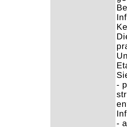
Be
In
Ke
Di
pr
Un
Et
Si
- 
st
en
In
- 