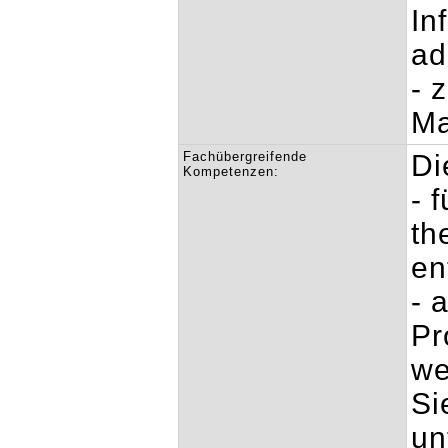
In
ad
- 
Ma
Fachübergreifende
Di
Kompetenzen:
- 
th
en
- 
Pr
we
Si
un