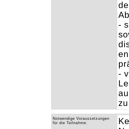
de
Ab
- 
so
di
en
pr
- 
Le
au
zu
Notwendige Voraussetzungen
Ke
für die Teilnahme: