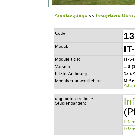
Studiengänge
>>
Integrierte Man
Code:
13
Modul:
IT
Module title:
IT-S
Version:
1.0 (
letzte Änderung:
03.0
Modulverantwortliche/r:
M.Sc
Adam
angeboten in den 6
In
Studiengängen:
(P
Infor
Infor