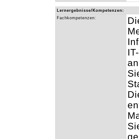
Lernergebnisse/Kompetenzen:
Fachkompetenzen:
Di
Me
In
IT
an
Si
St
Di
en
Ma
Si
ge