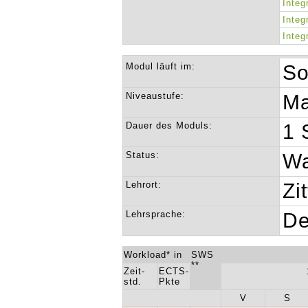
Integ
Integ
Integ
Modul läuft im:
So
Niveaustufe:
Ma
Dauer des Moduls:
1 
Status:
Wa
Lehrort:
Zi
Lehrsprache:
De
Workload* in
SWS
**
Zeit-
ECTS-
std.
Pkte
V
S