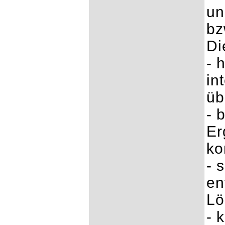
un
bz
Di
- 
in
üb
- 
Er
ko
- 
en
Lö
- 