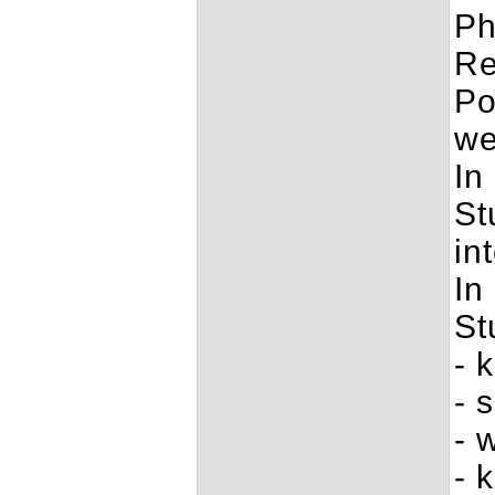
Ph
Re
Po
we
In
St
in
In
St
- 
- 
- 
- 