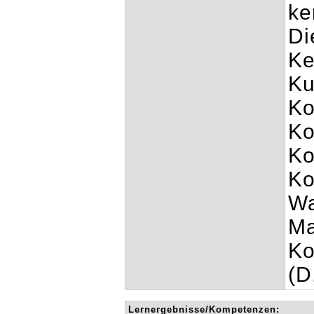
ke
Di
Ke
Ku
Ko
Ko
Ko
Ko
Wa
Ma
Ko
(D
Lernergebnisse/Kompetenzen: