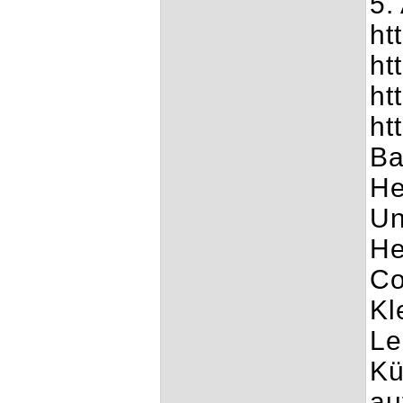
5.
ht
ht
ht
ht
Ba
He
Un
He
Co
Kl
Le
Kü
au