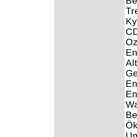
Be
Tr
Ky
CD
Oz
En
Al
Ge
En
En
Wa
Be
Ök
Um