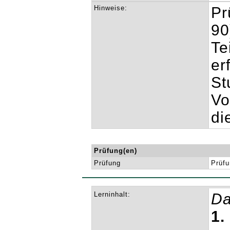
Hinweise:
Pr
90
Te
er
St
Vo
di
Prüfung(en)
Prüfung
Prüfu
Lerninhalt:
Da
1.