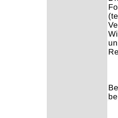
Fo
(t
Ve
Wi
un
Re
Be
be