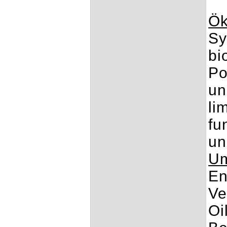
Ök
Sy
bi
Po
un
li
fu
un
Um
En
Ve
Oi