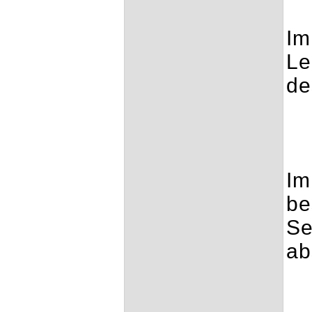
Im
Le
de
Im
be
Se
ab