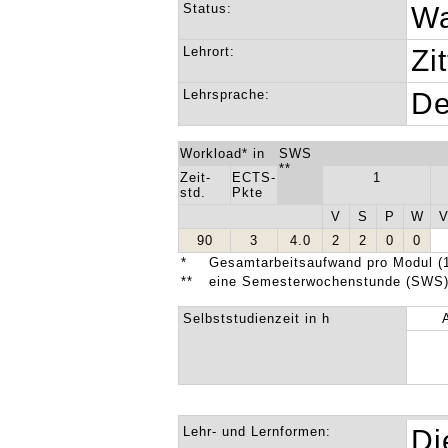
Status:
Wa
Lehrort:
Zi
Lehrsprache:
De
Workload* in
SWS
**
Zeit-
ECTS-
1
std.
Pkte
V
S
P
W
90
3
4.0
2
2
0
0
*
Gesamtarbeitsaufwand pro Modul (1
**
eine Semesterwochenstunde (SWS) 
Selbststudienzeit in h
Lehr- und Lernformen:
Di