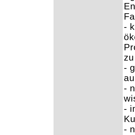
En
Fa
- 
ök
Pr
zu
- 
au
- 
wi
- 
Ku
- 