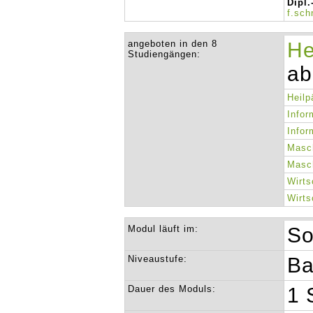
Dipl.
f.sc
angeboten in den 8
He
Studiengängen:
ab
Heilp
Infor
Infor
Masc
Masc
Wirts
Wirts
Modul läuft im:
So
Niveaustufe:
Ba
Dauer des Moduls:
1 