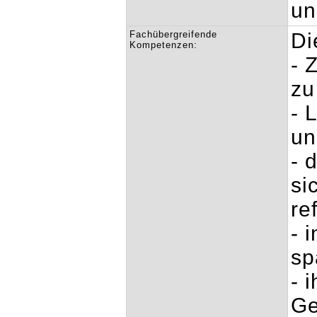
un
Fachübergreifende
Di
Kompetenzen:
- 
zu
- 
un
- 
si
re
- 
sp
- 
Ge