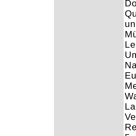
Do
Qu
un
M
Le
Um
Na
Eu
Me
Wa
La
Ve
Re