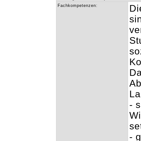
Fachkompetenzen:
Di
si
ve
St
so
Ko
Da
Ab
La
- 
Wi
se
- 