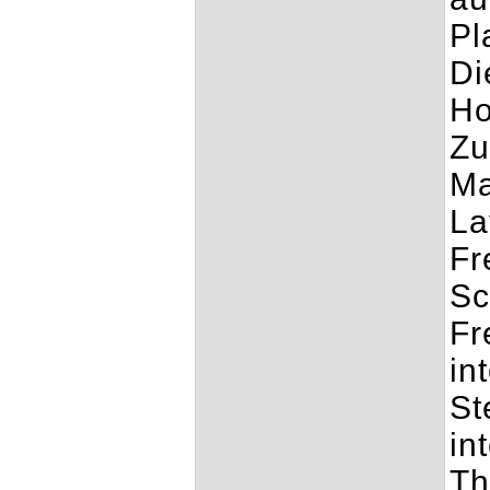
Pl
Di
Ho
Zu
Ma
La
Fr
Sc
Fr
in
St
in
Th