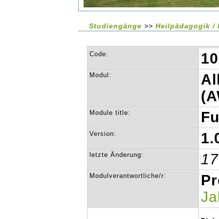
Studiengänge
>>
Heilpädagogik / 
Code:
10
Modul:
Al
(
Module title:
Fu
Version:
1.
letzte Änderung:
17
Modulverantwortliche/r:
Pr
Ja