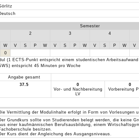
Görlitz
Deutsch
Semester
2
3
4
W
V
S
P
W
V
S
P
W
V
S
P
W
V
0
ul (1 ECTS-Punkt entspricht einem studentischen Arbeitsaufwand
SWS) entspricht 45 Minuten pro Woche
Angabe gesamt
37.5
0
0
Vor- und Nachbereitung
Vorbereitung P
LV
Die Vermittlung der Modulinhalte erfolgt in Form von Vorlesungen 
Der Grundkurs sollte von Studierenden belegt werden, die keine G
aus einer kaufmännischen Berufsausbildung, einem Wirtschaftsgy
Fachoberschule besitzen.
Der Kurs dient der Angleichung des Ausgangsniveaus.