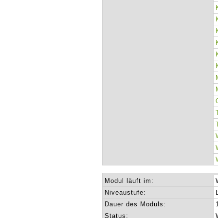
Modul läuft im:
Niveaustufe:
Dauer des Moduls:
Status: