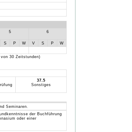
5
6
S
P
W
V
S
P
W
 von 30 Zeitstunden)
37.5
rüfung
Sonstiges
und Seminaren.
rundkenntnisse der Buchführung
mnasium oder einer