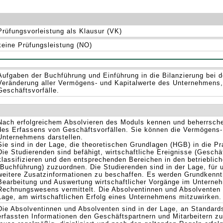
Prüfungsvorleistung als Klausur (VK)
keine Prüfungsleistung (NO)
Aufgaben der Buchführung und Einführung in die Bilanzierung bei
Veränderung aller Vermögens- und Kapitalwerte des Unternehmens,
Geschäftsvorfälle.
Nach erfolgreichem Absolvieren des Moduls kennen und beherrsche
des Erfassens von Geschäftsvorfällen. Sie können die Vermögens-
Unternehmens darstellen.
Sie sind in der Lage, die theoretischen Grundlagen (HGB) in die Pra
Die Studierenden sind befähigt, wirtschaftliche Ereignisse (Geschä
klassifizieren und den entsprechenden Bereichen in den betriebli
(Buchführung) zuzuordnen. Die Studierenden sind in der Lage, für 
weitere Zusatzinformationen zu beschaffen. Es werden Grundkennt
Bearbeitung und Auswertung wirtschaftlicher Vorgänge im Untern
Rechnungswesens vermittelt. Die Absolventinnen und Absolventen
Lage, am wirtschaftlichen Erfolg eines Unternehmens mitzuwirken.
Die Absolventinnen und Absolventen sind in der Lage, an Standards
erfassten Informationen den Geschäftspartnern und Mitarbeitern z