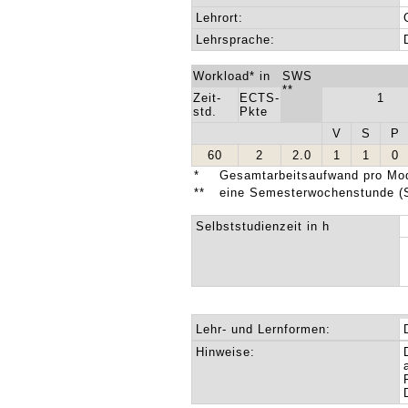
Lehrort:
Lehrsprache:
Workload* in
SWS
**
Zeit-
ECTS-
1
std.
Pkte
V
S
P
60
2
2.0
1
1
0
*
Gesamtarbeitsaufwand pro Mod
**
eine Semesterwochenstunde (
Selbststudienzeit in h
Lehr- und Lernformen:
Hinweise: