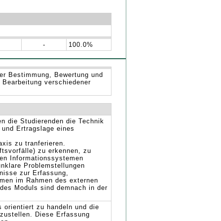
-
100.0%
 der Bestimmung, Bewertung und
 Bearbeitung verschiedener
n die Studierenden die Technik
 und Ertragslage eines
xis zu tranferieren.
ftsvorfälle) zu erkennen, zu
chen Informationssystemen
unklare Problemstellungen
nisse zur Erfassung,
ehmen im Rahmen des externen
 des Moduls sind demnach in der
 orientiert zu handeln und die
uzustellen. Diese Erfassung