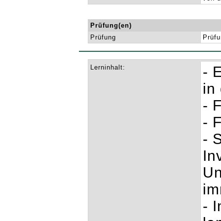
Prüfung(en)
Prüfung
Prüfu
Lerninhalt:
- 
in
- 
- 
- 
In
Un
im
- 