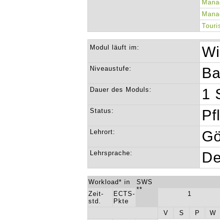
Mana
Mana
Tour
Modul läuft im:
Wi
Niveaustufe:
Ba
Dauer des Moduls:
1 
Status:
Pf
Lehrort:
Gö
Lehrsprache:
De
Workload* in
SWS
**
Zeit-
ECTS-
1
std.
Pkte
V
S
P
W