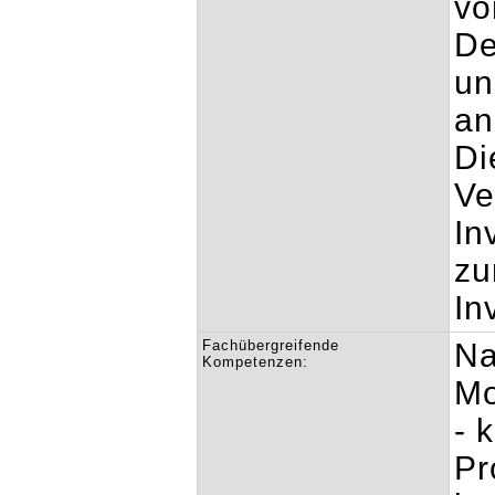
vo
De
un
an
Di
Ve
In
zu
In
Fachübergreifende
Na
Kompetenzen:
Mo
- 
Pr