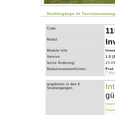
Studiengänge
>>
Tourismusmanag
Code:
11
Modul:
In
Module title:
Inve
Version:
1.0 (
letzte Änderung:
23.0
Modulverantwortliche/r:
Prof
T.Mu
angeboten in den 6
In
Studiengängen:
gü
Inter
Inter