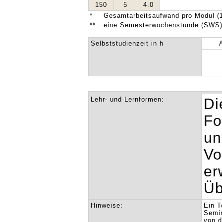
150
5
4.0
*
Gesamtarbeitsaufwand pro Modul (1
**
eine Semesterwochenstunde (SWS) 
Selbststudienzeit in h
Lehr- und Lernformen:
Di
Fo
un
Vo
er
Üb
Hinweise:
Ein T
Semin
von d