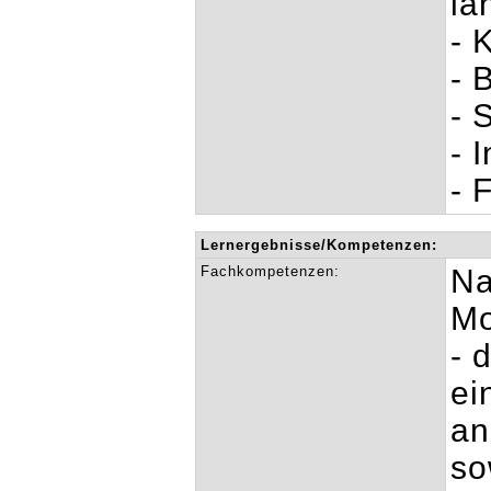
la
- 
- 
- 
- 
- 
Lernergebnisse/Kompetenzen:
Fachkompetenzen:
Na
Mo
- 
ei
an
so