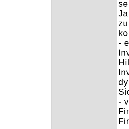
se
Ja
zu
ko
- 
In
Hi
In
dy
Si
- 
Fi
Fi