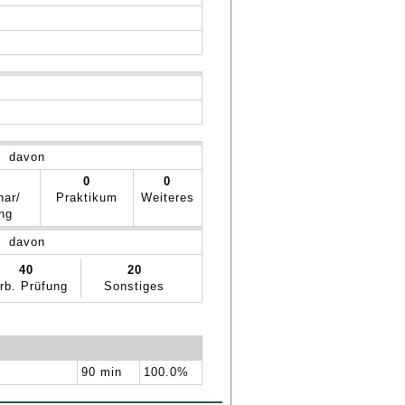
davon
0
0
nar/
Praktikum
Weiteres
ng
davon
40
20
rb. Prüfung
Sonstiges
90 min
100.0%