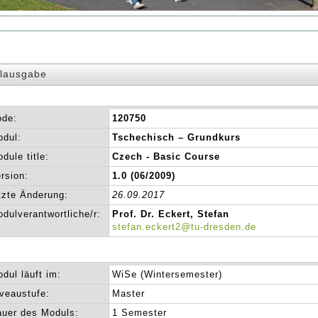
lausgabe
ode:
120750
dul:
Tschechisch – Grundkurs
dule title:
Czech - Basic Course
rsion:
1.0 (06/2009)
tzte Änderung:
26.09.2017
dulverantwortliche/r:
Prof. Dr. Eckert, Stefan
stefan.eckert2@tu-dresden.de
dul läuft im:
WiSe (Wintersemester)
veaustufe:
Master
uer des Moduls:
1 Semester