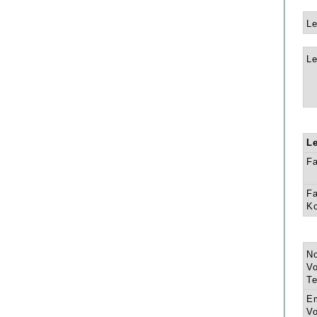
Le
Le
L
F
Fa
K
N
Vo
Te
E
Vo