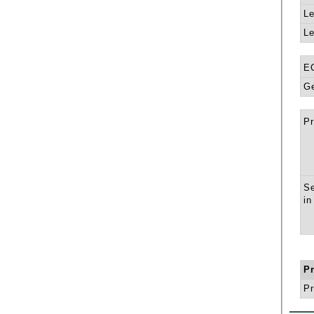
Le
Le
E
Ge
Pr
Se
in
P
Pr