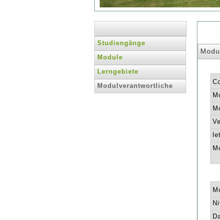
Studiengänge
Modu
Module
Lerngebiete
C
Modulverantwortliche
Mo
Mo
Ve
le
Mo
Mo
Ni
Da