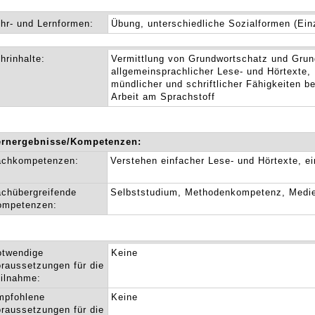
hr- und Lernformen:
Übung, unterschiedliche Sozialformen (Einz
hrinhalte:
Vermittlung von Grundwortschatz und Gru
allgemeinsprachlicher Lese- und Hörtexte,
mündlicher und schriftlicher Fähigkeiten b
Arbeit am Sprachstoff
ernergebnisse/Kompetenzen:
achkompetenzen:
Verstehen einfacher Lese- und Hörtexte, 
chübergreifende
Selbststudium, Methodenkompetenz, Medi
ompetenzen:
otwendige
Keine
raussetzungen für die
ilnahme:
mpfohlene
Keine
raussetzungen für die