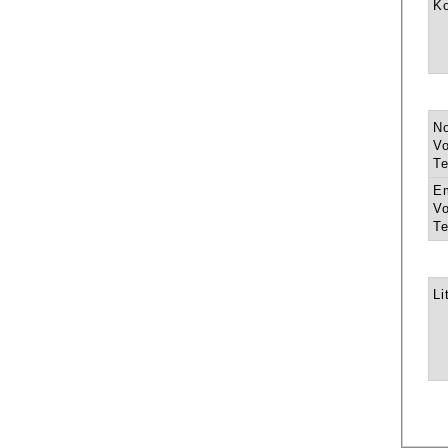
K
N
Vo
Te
E
Vo
Te
Li