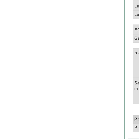
Le
Le
E
Ge
Pr
Se
in
P
Pr