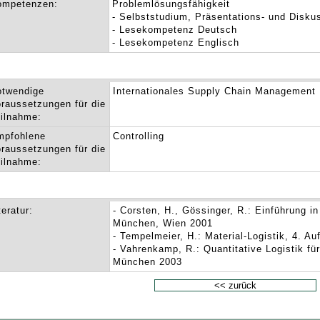
ompetenzen:
Problemlösungsfähigkeit
- Selbststudium, Präsentations- und Diskuss
- Lesekompetenz Deutsch
- Lesekompetenz Englisch
otwendige
Internationales Supply Chain Management
raussetzungen für die
ilnahme:
mpfohlene
Controlling
raussetzungen für die
ilnahme:
teratur:
- Corsten, H., Gössinger, R.: Einführung 
München, Wien 2001
- Tempelmeier, H.: Material-Logistik, 4. Auf
- Vahrenkamp, R.: Quantitative Logistik f
München 2003