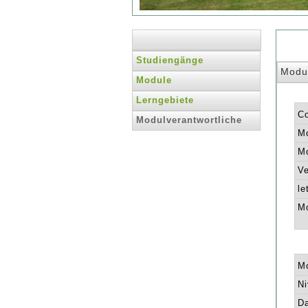
Studiengänge
Modu
Module
Lerngebiete
C
Modulverantwortliche
Mo
Mo
Ve
le
Mo
Mo
Ni
Da