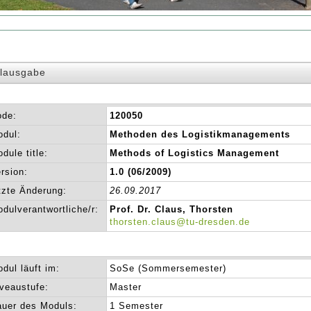
lausgabe
ode:
120050
dul:
Methoden des Logistikmanagements
dule title:
Methods of Logistics Management
rsion:
1.0 (06/2009)
tzte Änderung:
26.09.2017
dulverantwortliche/r:
Prof. Dr. Claus, Thorsten
thorsten.claus@tu-dresden.de
dul läuft im:
SoSe (Sommersemester)
veaustufe:
Master
uer des Moduls:
1 Semester