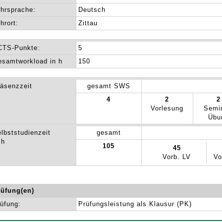
hrsprache:
Deutsch
hrort:
Zittau
CTS-Punkte:
5
samtworkload in h
150
äsenzzeit
gesamt SWS
4
2
2
Vorlesung
Semi
Übu
lbststudienzeit
gesamt
 h
105
45
Vorb. LV
Vo
rüfung(en)
üfung:
Prüfungsleistung als Klausur (PK)