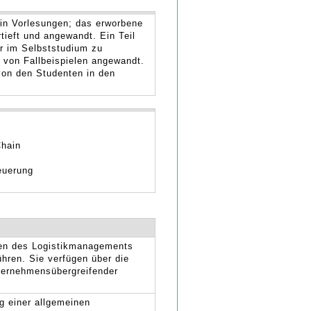
in Vorlesungen; das erworbene
tieft und angewandt. Ein Teil
ur im Selbststudium zu
 von Fallbeispielen angewandt.
on den Studenten in den
Chain
euerung
gen des Logistikmanagements
hren. Sie verfügen über die
ternehmensübergreifender
g einer allgemeinen