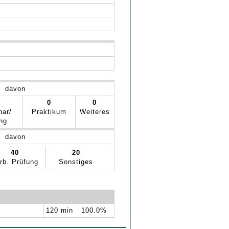
davon
0
0
nar/
Praktikum
Weiteres
ng
davon
40
20
rb. Prüfung
Sonstiges
120 min
100.0%