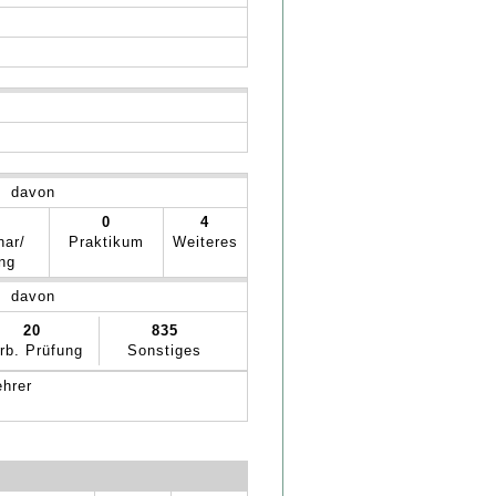
davon
0
4
nar/
Praktikum
Weiteres
ng
davon
20
835
rb. Prüfung
Sonstiges
ehrer