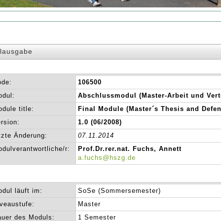
lausgabe
ode:
106500
dul:
Abschlussmodul (Master-Arbeit und Vert
dule title:
Final Module (Master´s Thesis and Defen
rsion:
1.0 (06/2008)
tzte Änderung:
07.11.2014
dulverantwortliche/r:
Prof.Dr.rer.nat. Fuchs, Annett
a.fuchs@hszg.de
dul läuft im:
SoSe (Sommersemester)
veaustufe:
Master
uer des Moduls:
1 Semester