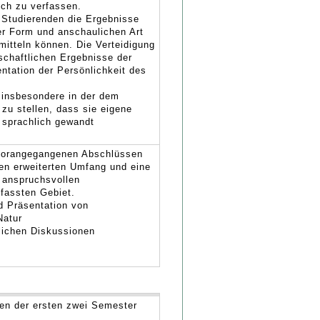
ich zu verfassen.
e Studierenden die Ergebnisse
ger Form und anschaulichen Art
mitteln können. Die Verteidigung
nschaftlichen Ergebnisse der
ntation der Persönlichkeit des
, insbesondere in der dem
zu stellen, dass sie eigene
 sprachlich gewandt
n vorangegangenen Abschlüssen
inen erweiterten Umfang und eine
 anspruchsvollen
efassten Gebiet.
d Präsentation von
Natur
lichen Diskussionen
gen der ersten zwei Semester