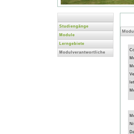
Studiengänge
Modu
Module
Lerngebiete
C
Modulverantwortliche
Mo
Mo
Ve
le
Mo
Mo
Ni
Da