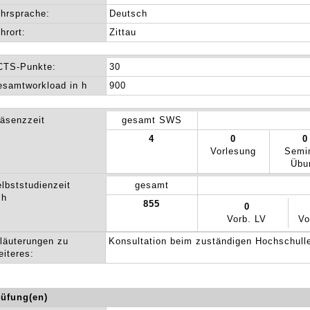
hrsprache:
Deutsch
hrort:
Zittau
CTS-Punkte:
30
samtworkload in h
900
äsenzzeit
gesamt SWS
4
0
0
Vorlesung
Semi
Übu
lbststudienzeit
gesamt
 h
855
0
Vorb. LV
Vo
läuterungen zu
Konsultation beim zuständigen Hochschull
eiteres:
rüfung(en)