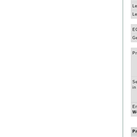
Le
Le
E
Ge
Pr
Se
in
Er
W
P