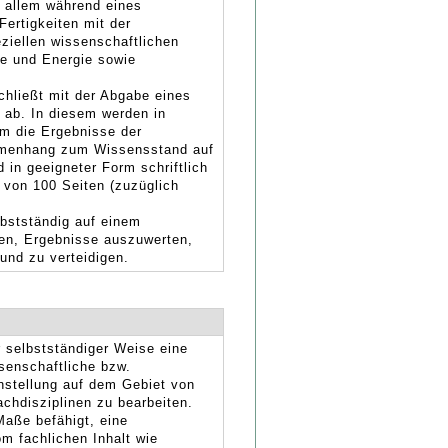
r allem während eines
ertigkeiten mit der
ziellen wissenschaftlichen
e und Energie sowie
hließt mit der Abgabe eines
 ab. In diesem werden in
rm die Ergebnisse der
mmenhang zum Wissensstand auf
 in geeigneter Form schriftlich
 von 100 Seiten (zuzüglich
lbstständig auf einem
ten, Ergebnisse auszuwerten,
und zu verteidigen.
r selbstständiger Weise eine
senschaftliche bzw.
nstellung auf dem Gebiet von
chdisziplinen zu bearbeiten.
aße befähigt, eine
om fachlichen Inhalt wie