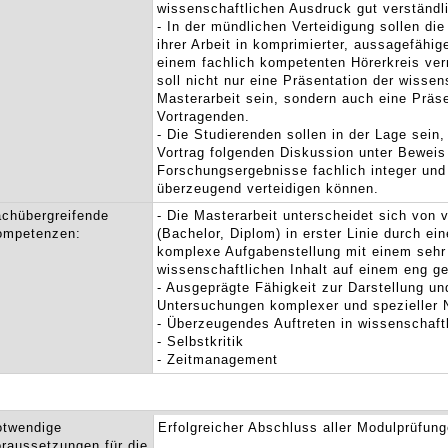
wissenschaftlichen Ausdruck gut verständl
- In der mündlichen Verteidigung sollen di
ihrer Arbeit in komprimierter, aussagefähi
einem fachlich kompetenten Hörerkreis ver
soll nicht nur eine Präsentation der wisse
Masterarbeit sein, sondern auch eine Präse
Vortragenden.
- Die Studierenden sollen in der Lage sein
Vortrag folgenden Diskussion unter Beweis 
Forschungsergebnisse fachlich integer und
überzeugend verteidigen können.
chübergreifende
- Die Masterarbeit unterscheidet sich vo
ompetenzen:
(Bachelor, Diplom) in erster Linie durch e
komplexe Aufgabenstellung mit einem sehr
wissenschaftlichen Inhalt auf einem eng g
- Ausgeprägte Fähigkeit zur Darstellung un
Untersuchungen komplexer und spezieller 
- Überzeugendes Auftreten in wissenschaft
- Selbstkritik
- Zeitmanagement
otwendige
Erfolgreicher Abschluss aller Modulprüfun
raussetzungen für die