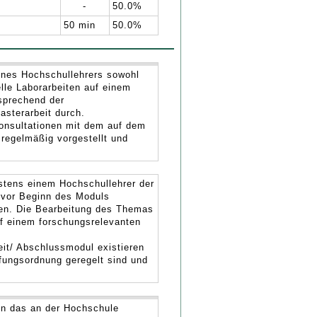
-
50.0%
50 min
50.0%
ines Hochschullehrers sowohl
lle Laborarbeiten auf einem
sprechend der
asterarbeit durch.
onsultationen mit dem auf dem
 regelmäßig vorgestellt und
estens einem Hochschullehrer der
vor Beginn des Moduls
en. Die Bearbeitung des Themas
uf einem forschungsrelevanten
it/ Abschlussmodul existieren
üfungsordnung geregelt sind und
den das an der Hochschule