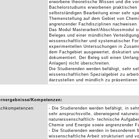
erworbene theoretische Wissen und die vo
Bachelorstudiums erworbenen praktischen F
selbstständigen Bearbeitung einer sehr spe
Themenstellung auf dem Gebiet von Chemi
angrenzender Fachdisziplinen nachweisen.
Das Modul Masterarbeit/Abschlussmodul sc
Beleges und einer mündlichen Verteidigung
wissenschaftlicher und systematischer Fo
experimentellen Untersuchungen in Zusa
dem Fachgebiet ausgewertet, diskutiert und
dokumentiert. Der Beleg soll einen Umfang
Anlagen) nicht überschreiten.
Die Studierenden werden befähigt, sehr se
wissenschaftlichen Spezialgebiet zu arbei
darzustellen und mündlich zu präsentieren 
ernergebnisse/Kompetenzen:
achkompetenzen:
- Die Studierenden werden befähigt, in seh
sehr anspruchsvolle, überwiegend naturwis
naturwissenschaftlich- technische Aufgabe
Chemie und Energie sowie angrenzender Fa
- Die Studierenden werden in besonderem M
wissenschaftliche Arbeit strukturiert und v