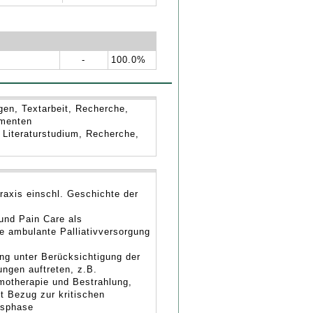
-
100.0%
en, Textarbeit, Recherche,
umenten
 Literaturstudium, Recherche,
Praxis einschl. Geschichte der
 und Pain Care als
rte ambulante Palliativversorgung
ng unter Berücksichtigung der
ngen auftreten, z.B.
motherapie und Bestrahlung,
t Bezug zur kritischen
nsphase