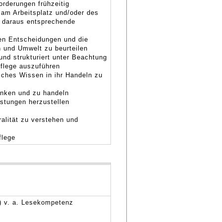
orderungen frühzeitig
am Arbeitsplatz und/oder des
 daraus entsprechende
chen Entscheidungen und die
 und Umwelt zu beurteilen
 und strukturiert unter Beachtung
Pflege auszuführen
liches Wissen in ihr Handeln zu
n
denken und zu handeln
istungen herzustellen
n
ralität zu verstehen und
flege
) v. a. Lesekompetenz