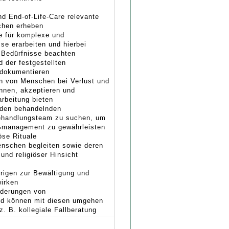
und End-of-Life-Care relevante
chen erheben
ne für komplexe und
se erarbeiten und hierbei
e Bedürfnisse beachten
 der festgestellten
 dokumentieren
en von Menschen bei Verlust und
nnen, akzeptieren und
rbeitung bieten
u den behandelnden
Behandlungsteam zu suchen, um
n¬management zu gewährleisten
öse Rituale
nschen begleiten sowie deren
 und religiöser Hinsicht
rigen zur Bewältigung und
wirken
orderungen von
und können mit diesen umgehen
. B. kollegiale Fallberatung