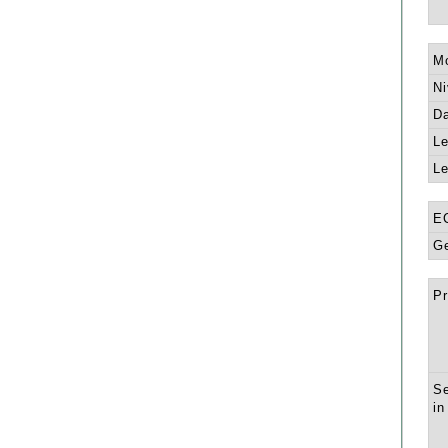
Mo
Ni
Da
Le
Le
E
Ge
Pr
Se
in