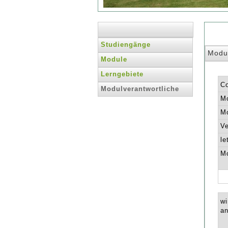
Studiengänge
Modu
Module
Lerngebiete
C
Modulverantwortliche
Mo
Mo
Ve
le
Mo
wi
an