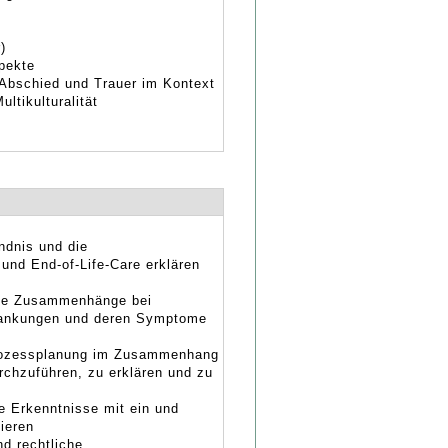
)
spekte
Abschied und Trauer im Kontext
ultikulturalität
ndnis und die
und End-of-Life-Care erklären
ale Zusammenhänge bei
krankungen und deren Symptome
-prozessplanung im Zusammenhang
urchzuführen, zu erklären und zu
e Erkenntnisse mit ein und
ieren
d rechtliche