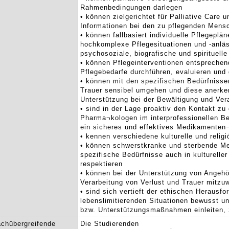
Rahmenbedingungen darlegen
• können zielgerichtet für Palliative Care 
Informationen bei den zu pflegenden Mens
• können fallbasiert individuelle Pflegeplä
hochkomplexe Pflegesituationen und -anläs
psychosoziale, biografische und spirituell
• können Pflegeinterventionen entsprechend
Pflegebedarfe durchführen, evaluieren und
• können mit den spezifischen Bedürfniss
Trauer sensibel umgehen und diese anerke
Unterstützung bei der Bewältigung und Vera
• sind in der Lage proaktiv den Kontakt z
Pharma¬kologen im interprofessionellen 
ein sicheres und effektives Medikamente
• kennen verschiedene kulturelle und religi
• können schwerstkranke und sterbende Me
spezifische Bedürfnisse auch in kultureller
respektieren
• können bei der Unterstützung von Angehö
Verarbeitung von Verlust und Trauer mitzu
• sind sich vertieft der ethischen Herausf
lebenslimitierenden Situationen bewusst 
bzw. Unterstützungsmaßnahmen einleiten, z
chübergreifende
Die Studierenden