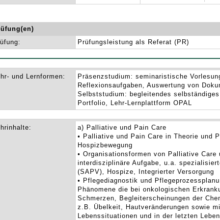
rüfung(en)
üfung:
Prüfungsleistung als Referat (PR)
hr- und Lernformen:
Präsenzstudium: seminaristische Vorlesung
Reflexionsaufgaben, Auswertung von Dok
Selbststudium: begleitendes selbständiges
Portfolio, Lehr-Lernplattform OPAL
hrinhalte:
a) Palliative und Pain Care
• Palliative und Pain Care in Theorie und 
Hospizbewegung
• Organisationsformen von Palliative Care
interdisziplinäre Aufgabe, u.a. spezialisie
(SAPV), Hospize, Integrierter Versorgung
• Pflegediagnostik und Pflegeprozessplanu
Phänomene die bei onkologischen Erkranku
Schmerzen, Begleiterscheinungen der Che
z.B. Übelkeit, Hautveränderungen sowie mi
Lebenssituationen und in der letzten Lebe