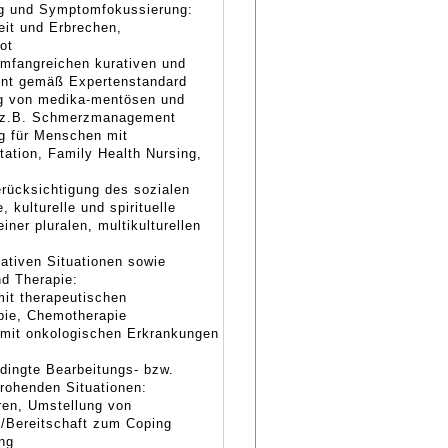
ng und Symptomfokussierung:
eit und Erbrechen,
ot
 umfangreichen kurativen und
ent gemäß Expertenstandard
ung von medika-mentösen und
, z.B. Schmerzmanagement
ng für Menschen mit
tation, Family Health Nursing,
erücksichtigung des sozialen
 kulturelle und spirituelle
ner pluralen, multikulturellen
iativen Situationen sowie
nd Therapie:
it therapeutischen
apie, Chemotherapie
 mit onkologischen Erkrankungen
edingte Bearbeitungs- bzw.
rohenden Situationen:
ren, Umstellung von
/Bereitschaft zum Coping
ng