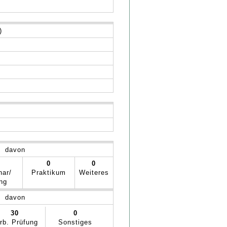
)
davon
0
0
nar/
Praktikum
Weiteres
ng
davon
30
0
rb. Prüfung
Sonstiges