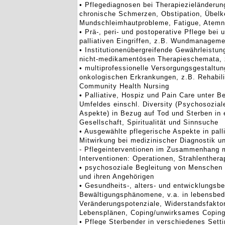
• Pflegediagnosen bei Therapiezieländeru
chronische Schmerzen, Obstipation, Übelk
Mundschleimhautprobleme, Fatigue, Atemn
• Prä-, peri- und postoperative Pflege bei
palliativen Eingriffen, z.B. Wundmanagem
• Institutionenübergreifende Gewährleist
nicht-medikamentösen Therapieschemata
• multiprofessionelle Versorgungsgestaltu
onkologischen Erkrankungen, z.B. Rehabili
Community Health Nursing
• Palliative, Hospiz und Pain Care unter B
Umfeldes einschl. Diversity (Psychosoziale,
Aspekte) in Bezug auf Tod und Sterben in ei
Gesellschaft, Spiritualität und Sinnsuche
• Ausgewählte pflegerische Aspekte in pall
Mitwirkung bei medizinischer Diagnostik u
- Pflegeinterventionen im Zusammenhang m
Interventionen: Operationen, Strahlenther
• psychosoziale Begleitung von Menschen
und ihren Angehörigen
• Gesundheits-, alters- und entwicklungsb
Bewältigungsphänomene, v.a. in lebensbed
Veränderungspotenziale, Widerstandsfakto
Lebensplänen, Coping/unwirksames Coping
• Pflege Sterbender in verschiedenes Setti