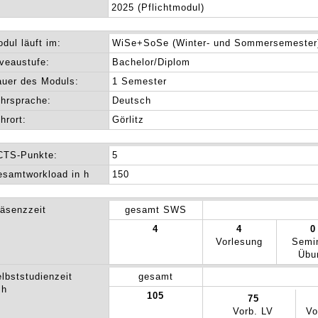
2025 (Pflichtmodul)
dul läuft im:
WiSe+SoSe (Winter- und Sommersemester
veaustufe:
Bachelor/Diplom
uer des Moduls:
1 Semester
hrsprache:
Deutsch
hrort:
Görlitz
CTS-Punkte:
5
samtworkload in h
150
äsenzzeit
gesamt SWS
4
4
0
Vorlesung
Semi
Übu
lbststudienzeit
gesamt
 h
105
75
Vorb. LV
Vo