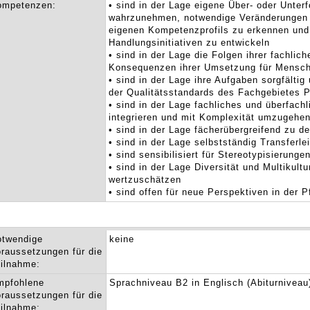
ompetenzen:
• sind in der Lage eigene Über- oder Unterf
wahrzunehmen, notwendige Veränderungen 
eigenen Kompetenzprofils zu erkennen und
Handlungsinitiativen zu entwickeln
• sind in der Lage die Folgen ihrer fachli
Konsequenzen ihrer Umsetzung für Mensch
• sind in der Lage ihre Aufgaben sorgfältig
der Qualitätsstandards des Fachgebietes 
• sind in der Lage fachliches und überfach
integrieren und mit Komplexität umzugehe
• sind in der Lage fächerübergreifend zu 
• sind in der Lage selbstständig Transferle
• sind sensibilisiert für Stereotypisierunge
• sind in der Lage Diversität und Multikultu
wertzuschätzen
• sind offen für neue Perspektiven in der P
otwendige
keine
raussetzungen für die
ilnahme:
mpfohlene
Sprachniveau B2 in Englisch (Abiturniveau
raussetzungen für die
ilnahme: