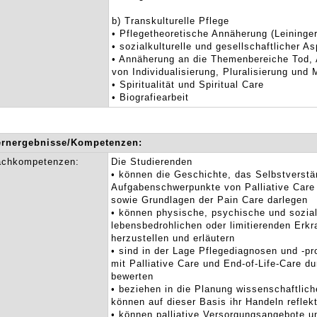
b) Transkulturelle Pflege
• Pflegetheoretische Annäherung (Leininger
• sozialkulturelle und gesellschaftlicher A
• Annäherung an die Themenbereiche Tod, 
von Individualisierung, Pluralisierung und M
• Spiritualität und Spiritual Care
• Biografiearbeit
ernergebnisse/Kompetenzen:
achkompetenzen:
Die Studierenden
• können die Geschichte, das Selbstverstä
Aufgabenschwerpunkte von Palliative Care 
sowie Grundlagen der Pain Care darlegen
• können physische, psychische und sozi
lebensbedrohlichen oder limitierenden Er
herzustellen und erläutern
• sind in der Lage Pflegediagnosen und 
mit Palliative Care und End-of-Life-Care d
bewerten
• beziehen in die Planung wissenschaftlich
können auf dieser Basis ihr Handeln reflekt
• können palliative Versorgungsangebote un