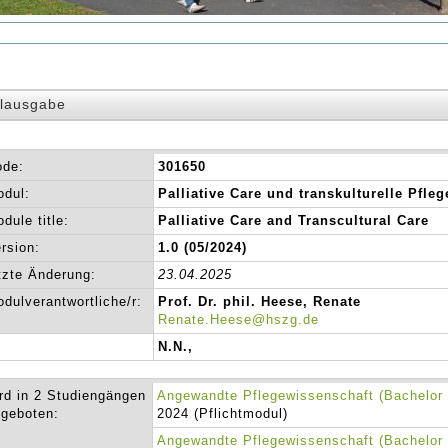
lausgabe
ode:
301650
dul:
Palliative Care und transkulturelle Pfleg
dule title:
Palliative Care and Transcultural Care
rsion:
1.0 (05/2024)
tzte Änderung:
23.04.2025
dulverantwortliche/r:
Prof. Dr. phil. Heese, Renate
Renate.Heese@hszg.de
N.N.,
rd in 2 Studiengängen
Angewandte Pflegewissenschaft (Bachelor 
geboten:
2024 (Pflichtmodul)
Angewandte Pflegewissenschaft (Bachelor 