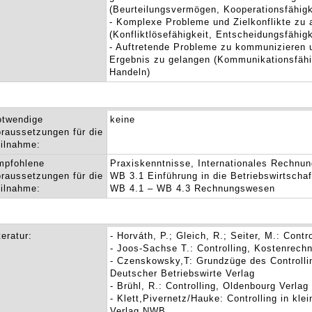
(Beurteilungsvermögen, Kooperationsfähigk
- Komplexe Probleme und Zielkonflikte zu 
(Konfliktlösefähigkeit, Entscheidungsfähigk
- Auftretende Probleme zu kommunizieren
Ergebnis zu gelangen (Kommunikationsfähig
Handeln)
otwendige
keine
raussetzungen für die
ilnahme:
mpfohlene
Praxiskenntnisse, Internationales Rechnu
raussetzungen für die
WB 3.1 Einführung in die Betriebswirtschaf
ilnahme:
WB 4.1 – WB 4.3 Rechnungswesen
teratur:
- Horváth, P.; Gleich, R.; Seiter, M.: Contr
- Joos-Sachse T.: Controlling, Kostenrechn
- Czenskowsky,T: Grundzüge des Controlli
Deutscher Betriebswirte Verlag
- Brühl, R.: Controlling, Oldenbourg Verlag
- Klett,Pivernetz/Hauke: Controlling in kl
Verlag NWB