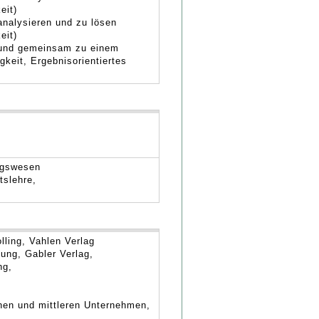
eit)
analysieren und zu lösen
eit)
 und gemeinsam zu einem
keit, Ergebnisorientiertes
ngswesen
tslehre,
olling, Vahlen Verlag
ung, Gabler Verlag,
ng,
einen und mittleren Unternehmen,