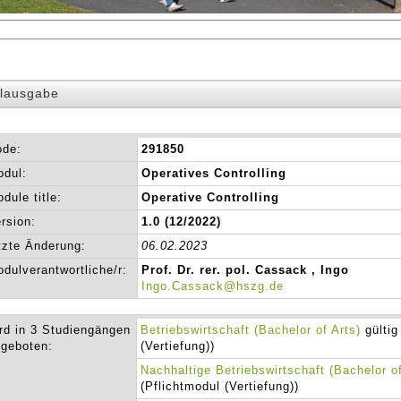
lausgabe
ode:
291850
dul:
Operatives Controlling
dule title:
Operative Controlling
rsion:
1.0 (12/2022)
tzte Änderung:
06.02.2023
dulverantwortliche/r:
Prof. Dr. rer. pol. Cassack , Ingo
Ingo.Cassack@hszg.de
rd in 3 Studiengängen
Betriebswirtschaft (Bachelor of Arts)
gültig
geboten:
(Vertiefung))
Nachhaltige Betriebswirtschaft (Bachelor of
(Pflichtmodul (Vertiefung))