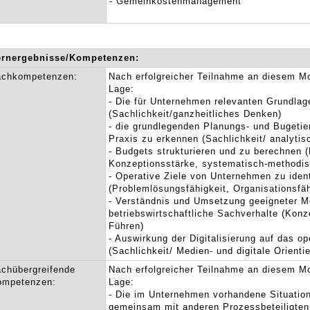
- Gemeinkostenmanagement
ernergebnisse/Kompetenzen:
achkompetenzen:
Nach erfolgreicher Teilnahme an diesem Mo
Lage:
- Die für Unternehmen relevanten Grundlag
(Sachlichkeit/ganzheitliches Denken)
- die grundlegenden Planungs- und Bugetie
Praxis zu erkennen (Sachlichkeit/ analytis
- Budgets strukturieren und zu berechnen (
Konzeptionsstärke, systematisch-methodi
- Operative Ziele von Unternehmen zu ident
(Problemlösungsfähigkeit, Organisationsfäh
- Verständnis und Umsetzung geeigneter M
betriebswirtschaftliche Sachverhalte (Konze
Führen)
- Auswirkung der Digitalisierung auf das op
(Sachlichkeit/ Medien- und digitale Orienti
chübergreifende
Nach erfolgreicher Teilnahme an diesem Mo
ompetenzen:
Lage:
- Die im Unternehmen vorhandene Situation
gemeinsam mit anderen Prozessbeteiligten