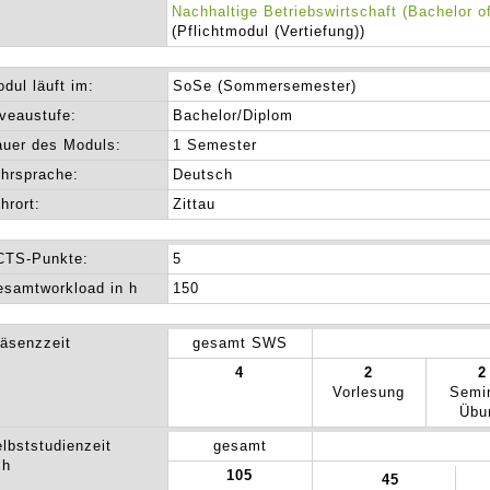
Nachhaltige Betriebswirtschaft (Bachelor of
(Pflichtmodul (Vertiefung))
dul läuft im:
SoSe (Sommersemester)
veaustufe:
Bachelor/Diplom
uer des Moduls:
1 Semester
hrsprache:
Deutsch
hrort:
Zittau
CTS-Punkte:
5
samtworkload in h
150
äsenzzeit
gesamt SWS
4
2
2
Vorlesung
Semi
Übu
lbststudienzeit
gesamt
 h
105
45