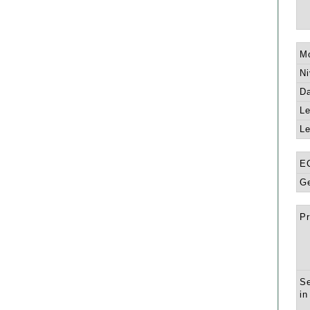
Mo
Ni
Da
Le
Le
E
Ge
Pr
Se
in