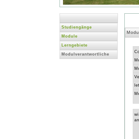
Studiengänge
Modu
Module
Lerngebiete
C
Modulverantwortliche
Mo
Mo
Ve
le
Mo
wi
an