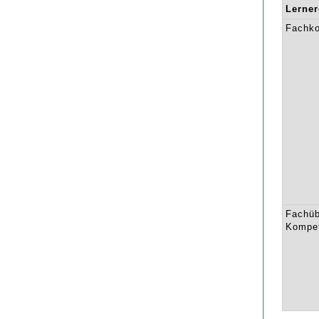
Lerne
Fachk
Fachüb
Kompe