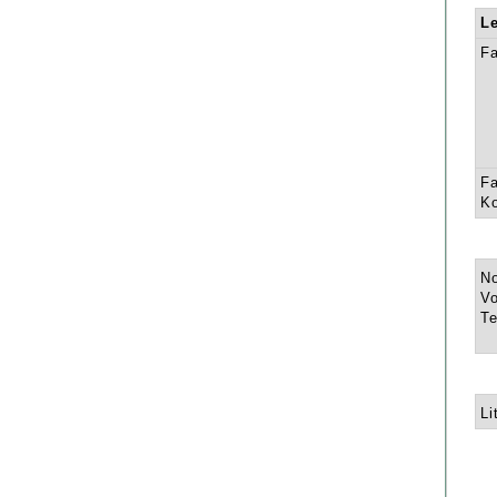
L
F
Fa
K
N
Vo
Te
Li