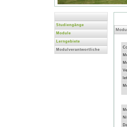
Studiengänge
Modu
Module
Lerngebiete
C
Modulverantwortliche
Mo
Mo
Ve
le
Mo
Mo
Ni
Da