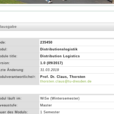
lausgabe
ode:
235450
dul:
Distributionslogistik
dule title:
Distribution Logistics
rsion:
1.0 (09/2017)
tzte Änderung:
31.03.2019
dulverantwortliche/r:
Prof. Dr. Claus, Thorsten
thorsten.claus@tu-dresden.de
dul läuft im:
WiSe (Wintersemester)
veaustufe:
Master
uer des Moduls:
1 Semester