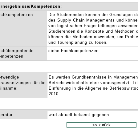
ernergebnisse/Kompetenzen:
achkompetenzen:
Die Studierenden kennen die Grundlagen 
des Supply Chain Managements und könne
von logistischen Fragestellungen anwenden
Studierenden die Konzepte und Methoden de
können die Methoden anwenden, um Problem
und Tourenplanung zu lösen.
chübergreifende
siehe Fachkompetenzen
ompetenzen:
otwendige
Es werden Grundkenntnisse in Management
raussetzungen für die
Betriebswirtschaftslehre vorausgesetzt. Li
ilnahme:
Einführung in die Allgemeine Betriebswirts
2010.
teratur:
wird aktuell bekannt gegeben