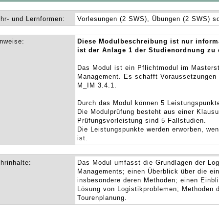
hr- und Lernformen:
Vorlesungen (2 SWS), Übungen (2 SWS) so
nweise:
Diese Modulbeschreibung ist nur inform
ist der Anlage 1 der Studienordnung zu
Das Modul ist ein Pflichtmodul im Masters
Management. Es schafft Voraussetzungen 
M_IM 3.4.1.
Durch das Modul können 5 Leistungspunkt
Die Modulprüfung besteht aus einer Klausu
Prüfungsvorleistung sind 5 Fallstudien.
Die Leistungspunkte werden erworben, wen
ist.
hrinhalte:
Das Modul umfasst die Grundlagen der Log
Managements; einen Überblick über die ei
insbesondere deren Methoden; einen Einblic
Lösung von Logistikproblemen; Methoden de
Tourenplanung.