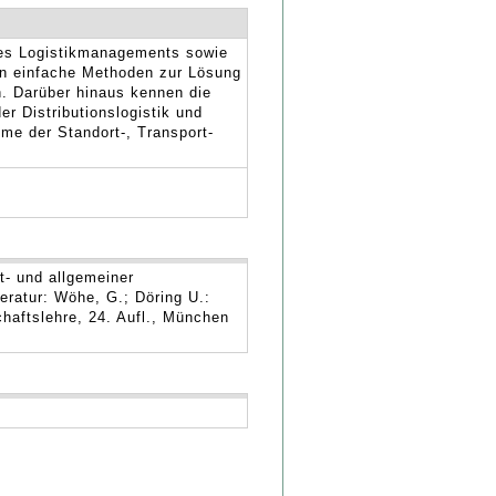
des Logistikmanagements sowie
n einfache Methoden zur Lösung
. Darüber hinaus kennen die
r Distributionslogistik und
e der Standort-, Transport-
- und allgemeiner
teratur: Wöhe, G.; Döring U.:
chaftslehre, 24. Aufl., München