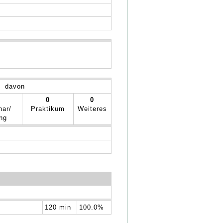
davon
0
0
nar/
Praktikum
Weiteres
ng
120 min
100.0%