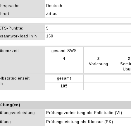
hrsprache:
Deutsch
hrort:
Zittau
CTS-Punkte:
5
samtworkload in h
150
äsenzzeit
gesamt SWS
4
2
2
Vorlesung
Semi
Übu
lbststudienzeit
gesamt
 h
105
rüfung(en)
üfungsvorleistung:
Prüfungsvorleistung als Fallstudie (VI)
üfung:
Prüfungsleistung als Klausur (PK)