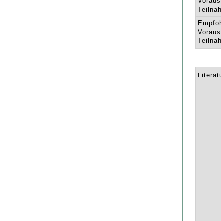
Voraus
Teilna
Empfo
Voraus
Teilna
Literat