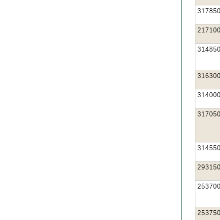
31785
21710
31485
31630
31400
31705
31455
29315
25370
25375