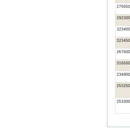
27505
29230
32340
32345
26760
31650
23490
25325
25330