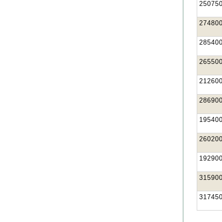
25075
27480
28540
26550
21260
28690
19540
26020
19290
31590
31745