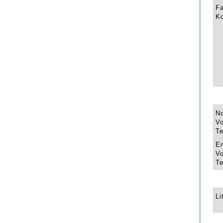
Fa
K
N
Vo
Te
E
Vo
Te
Li