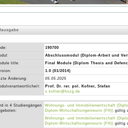
lausgabe
ode:
190700
dul:
Abschlussmodul (Diplom-Arbeit und Ver
dule title:
Final Module (Diplom Thesis and Defenc
rsion:
1.0 (01/2014)
tzte Änderung:
05.05.2025
dulverantwortliche/r:
Prof. Dr. rer. pol. Kofner, Stefan
s.kofner@hszg.de
rd in 4 Studiengängen
Wohnungs- und Immobilienwirtschaft (Diplo
geboten:
Diplom-Wirtschaftsingenieurin (FH))
gültig 
Wohnungs- und Immobilienwirtschaft (Diplo
Diplom-Wirtschaftsingenieurin (FH))
gültig 