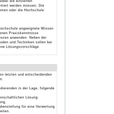
wobei die einzelnen
ntiert werden müssen. Die
hmen oder die Hochschule
 Hochschule angeeignete Wissen
benen Praxiskenntnisse
enzen anwenden. Neben der
oden und Techniken sollen bei
gene Lösungsvorschläge
den letzten und entscheidenden
n.
dierenden in der Lage, folgende
senschaftlichen Lösung
ung,
benstellung für eine Verwertung
eiten.