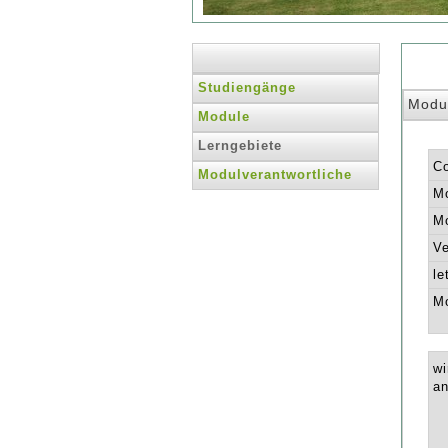
Studiengänge
Modu
Module
Lerngebiete
C
Modulverantwortliche
Mo
Mo
Ve
le
Mo
wi
an