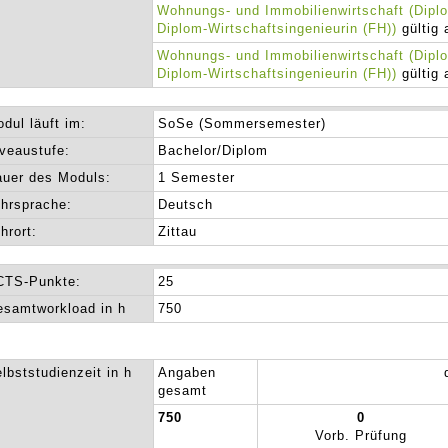
Wohnungs- und Immobilienwirtschaft (Diplo
Diplom-Wirtschaftsingenieurin (FH))
gültig 
Wohnungs- und Immobilienwirtschaft (Diplo
Diplom-Wirtschaftsingenieurin (FH))
gültig 
dul läuft im:
SoSe (Sommersemester)
veaustufe:
Bachelor/Diplom
uer des Moduls:
1 Semester
hrsprache:
Deutsch
hrort:
Zittau
CTS-Punkte:
25
samtworkload in h
750
lbststudienzeit in h
Angaben
gesamt
750
0
Vorb. Prüfung