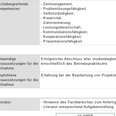
chübergreifende
- Zeitmanagement,
ompetenzen:
- Problemlösungsfähigkeit,
- Selbstständigkeit,
- Kreativität,
- Zielorientierung,
- Leistungsbereitschaft,
- Kommunikationsfähigkeit,
- Kooperationsfähigkeit,
- Präsentationsfähigkeit
otwendige
Erfolgreicher Abschluss aller studienbegl
raussetzungen für die
einschließlich des Betriebspraktikums
ilnahme:
mpfohlene
Erfahrung bei der Bearbeitung von Projekt
raussetzungen für die
ilnahme:
teratur:
- Hinweise des Fachbereiches zum Anfertig
- Literatur entsprechend Aufgabenstellung