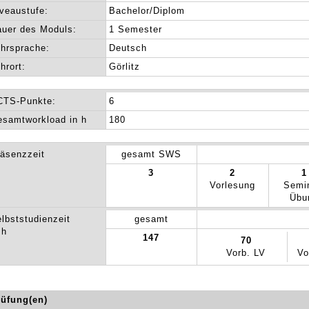
veaustufe:
Bachelor/Diplom
uer des Moduls:
1 Semester
hrsprache:
Deutsch
hrort:
Görlitz
CTS-Punkte:
6
samtworkload in h
180
äsenzzeit
gesamt SWS
3
2
1
Vorlesung
Semi
Übu
lbststudienzeit
gesamt
 h
147
70
Vorb. LV
Vo
rüfung(en)