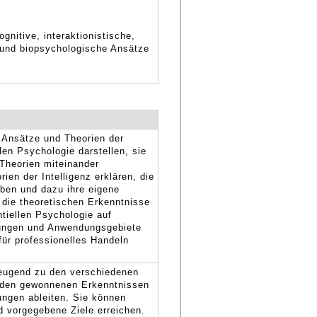
nitive, interaktionistische,
e und biopsychologische Ansätze
 Ansätze und Theorien der
len Psychologie darstellen, sie
 Theorien miteinander
ien der Intelligenz erklären, die
eben und dazu ihre eigene
 die theoretischen Erkenntnisse
ntiellen Psychologie auf
ungen und Anwendungsgebiete
für professionelles Handeln
zeugend zu den verschiedenen
 den gewonnenen Erkenntnissen
ungen ableiten. Sie können
d vorgegebene Ziele erreichen.