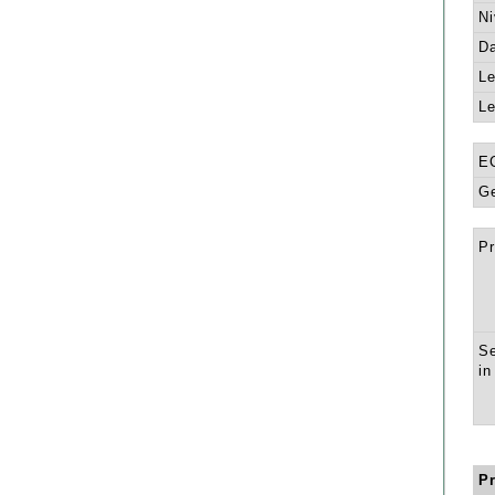
Ni
Da
Le
Le
E
Ge
Pr
Se
in
P