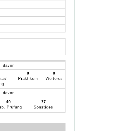
davon
0
0
nar/
Praktikum
Weiteres
ng
davon
40
37
rb. Prüfung
Sonstiges