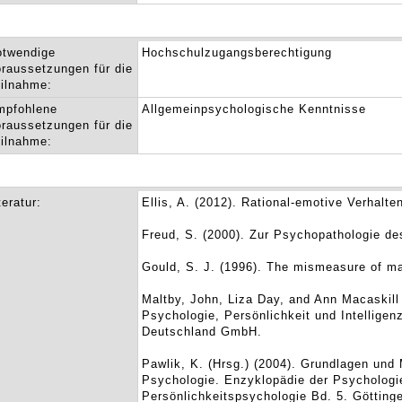
otwendige
Hochschulzugangsberechtigung
raussetzungen für die
ilnahme:
mpfohlene
Allgemeinpsychologische Kenntnisse
raussetzungen für die
ilnahme:
teratur:
Ellis, A. (2012). Rational-emotive Verhalt
Freud, S. (2000). Zur Psychopathologie des
Gould, S. J. (1996). The mismeasure of 
Maltby, John, Liza Day, and Ann Macaskill (
Psychologie, Persönlichkeit und Intellige
Deutschland GmbH.
Pawlik, K. (Hrsg.) (2004). Grundlagen und 
Psychologie. Enzyklopädie der Psychologie
Persönlichkeitspsychologie Bd. 5. Götting