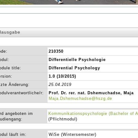
lausgabe
ode:
210350
dul:
Differentielle Psychologie
dule title:
Differential Psychology
rsion:
1.0 (10/2015)
tzte Änderung:
25.04.2019
dulverantwortliche/r:
Prof. Dr. rer. nat. Dshemuchadse, Maja
Maja.Dshemuchadse@hszg.de
rd angeboten im
Kommunikationspsychologie (Bachelor of A
udiengang:
(Pflichtmodul)
dul läuft im:
WiSe (Wintersemester)