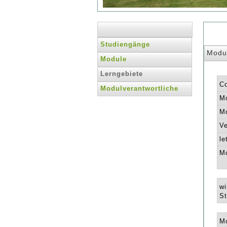
Studiengänge
Modu
Module
Lerngebiete
C
Modulverantwortliche
Mo
Mo
Ve
le
Mo
wi
St
Mo