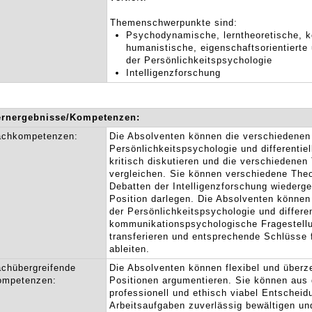
Themenschwerpunkte sind:
Psychodynamische, lerntheoretische, kog
humanistische, eigenschaftsorientiert
der Persönlichkeitspsychologie
Intelligenzforschung
ernergebnisse/Kompetenzen:
achkompetenzen:
Die Absolventen können die verschiedenen
Persönlichkeitspsychologie und differentiel
kritisch diskutieren und die verschiedenen
vergleichen. Sie können verschiedene Theor
Debatten der Intelligenzforschung wiederg
Position darlegen. Die Absolventen können
der Persönlichkeitspsychologie und differe
kommunikationspsychologische Fragestell
transferieren und entsprechende Schlüsse 
ableiten.
chübergreifende
Die Absolventen können flexibel und über
ompetenzen:
Positionen argumentieren. Sie können aus
professionell und ethisch viabel Entscheid
Arbeitsaufgaben zuverlässig bewältigen un