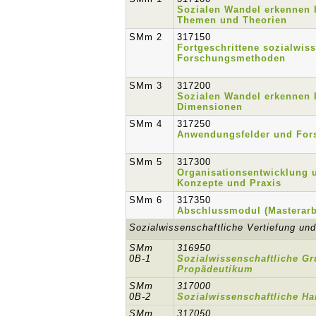
Sozialen Wandel erkennen I
Themen und Theorien
SMm 2
317150
Fortgeschrittene sozialwis
Forschungsmethoden
SMm 3
317200
Sozialen Wandel erkennen I
Dimensionen
SMm 4
317250
Anwendungsfelder und For
SMm 5
317300
Organisationsentwicklung 
Konzepte und Praxis
SMm 6
317350
Abschlussmodul (Masterarb
Sozialwissenschaftliche Vertiefung und
SMm
316950
0B-1
Sozialwissenschaftliche G
Propädeutikum
SMm
317000
0B-2
Sozialwissenschaftliche Ha
SMm
317050