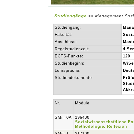
Studiengänge
>>
Management Sozi
Studiengang:
Mana
Fakultät:
Sozi
Abschluss:
Maste
Regelstudienzeit:
4 Se
ECTS-Punkte:
120
Studienbeginn:
WiSe
Lehrsprache:
Deut
Studiendokumente:
Prüf
Stud
Akkre
Nr.
Module
SMm 0A
196400
Sozialwissenschaftliche Fo
Methodologie, Reflexion
SMm 1
317100