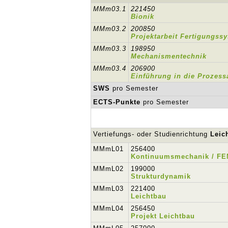
MMm03.1
221450
Bionik
MMm03.2
200850
Projektarbeit Fertigungss
MMm03.3
198950
Mechanismentechnik
MMm03.4
206900
Einführung in die Prozess
SWS
pro Semester
ECTS-Punkte
pro Semester
Vertiefungs- oder Studienrichtung
Leic
MMmL01
256400
Kontinuumsmechanik / FE
MMmL02
199000
Strukturdynamik
MMmL03
221400
Leichtbau
MMmL04
256450
Projekt Leichtbau