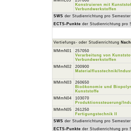
MMmL05
257000
Konstruieren mit Kunststo
Verbundwerkstoffen
SWS
der Studienrichtung pro Semester
ECTS-Punkte
der Studienrichtung pro
Vertiefungs- oder Studienrichtung
Nach
MMmN01
257050
Verarbeitung von Kunststo
Verbundwerkstoffen
MMmN02
200900
Materialflusstechnik/Indus
MMmN03
260650
Bioökonomie und Biopolym
Kunststoffe
MMmN04
103070
Produktionssteuerung/Indu
MMmN05
261250
Fertigungstechnik II
SWS
der Studienrichtung pro Semester
ECTS-Punkte
der Studienrichtung pro