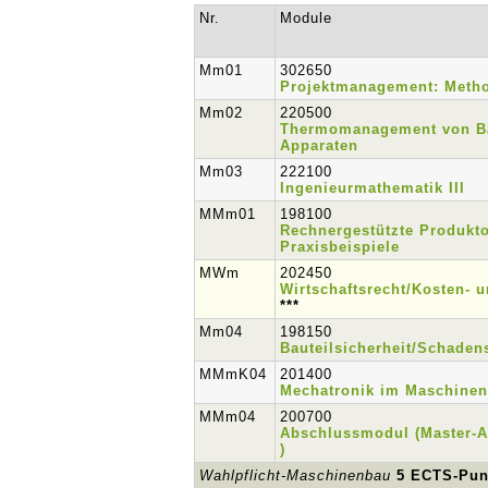
Nr.
Module
Mm01
302650
Projektmanagement: Meth
Mm02
220500
Thermomanagement von Ba
Apparaten
Mm03
222100
Ingenieurmathematik III
MMm01
198100
Rechnergestützte Produkto
Praxisbeispiele
MWm
202450
Wirtschaftsrecht/Kosten- 
***
Mm04
198150
Bauteilsicherheit/Schaden
MMmK04
201400
Mechatronik im Maschine
MMm04
200700
Abschlussmodul (Master-A
)
Wahlpflicht-Maschinenbau
5 ECTS-Pun