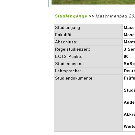
Studiengänge
>>
Maschinenbau 20
Studiengang:
Masc
Fakultät:
Masc
Abschluss:
Mast
Regelstudienzeit:
3 Se
ECTS-Punkte:
90
Studienbeginn:
SoSe
Lehrsprache:
Deut
Studiendokumente:
Prüf
Stud
Ände
Akkre
Weit