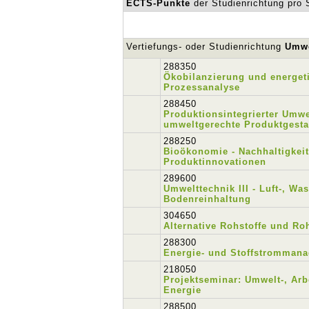
ECTS-Punkte
der Studienrichtung pro
Vertiefungs- oder Studienrichtung
Umwe
288350
Ökobilanzierung und energet
Prozessanalyse
288450
Produktionsintegrierter Umwe
umweltgerechte Produktgesta
288250
Bioökonomie - Nachhaltigkei
Produktinnovationen
289600
Umwelttechnik III - Luft-, Wa
Bodenreinhaltung
304650
Alternative Rohstoffe und Ro
288300
Energie- und Stoffstromman
218050
Projektseminar: Umwelt-, Arb
Energie
288500