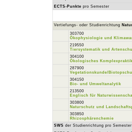
ECTS-Punkte
pro Semester
Vertiefungs- oder Studienrichtung
Natu
303700
Ökophysiologie und Klimawa
219550
Tiersystematik und Artensch
304100
Ökologisches Komplexprakti
287900
Vegetationskunde/Biotopschu
304150
Bio- und Umweltanalytik
213500
Englisch für Naturwissenscha
303800
Naturschutz und Landschafts
303850
Rhizosphärenchemie
SWS
der Studienrichtung pro Semester