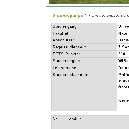
Studiengänge
>>
Umweltwissenscha
Studiengang:
Umwe
Fakultät:
Natu
Abschluss:
Bach
Regelstudienzeit:
7 Se
ECTS-Punkte:
210
Studienbeginn:
WiSe
Lehrsprache:
Deut
Studiendokumente:
Prüf
Stud
Akkre
weit
Nr.
Module