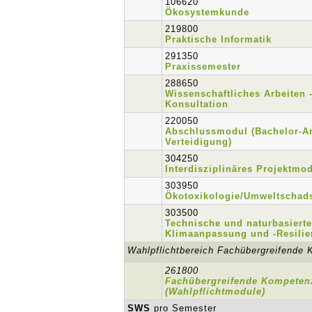
106620
Ökosystemkunde
219800
Praktische Informatik
291350
Praxissemester
288650
Wissenschaftliches Arbeiten 
Konsultation
220050
Abschlussmodul (Bachelor-Ar
Verteidigung)
304250
Interdisziplinäres Projektmo
303950
Ökotoxikologie/Umweltschads
303500
Technische und naturbasiert
Klimaanpassung und -Resilie
Wahlpflichtbereich Fachübergreifende
261800
Fachübergreifende Kompeten
(Wahlpflichtmodule)
SWS
pro Semester