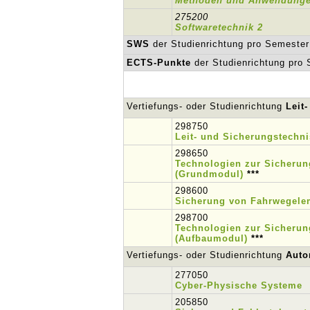
Methoden und Anwendungen
275200
Softwaretechnik 2
SWS
der Studienrichtung pro Semester
ECTS-Punkte
der Studienrichtung pro
Vertiefungs- oder Studienrichtung
Leit
298750
Leit- und Sicherungstechn
298650
Technologien zur Sicheru
(Grundmodul)
***
298600
Sicherung von Fahrwegele
298700
Technologien zur Sicheru
(Aufbaumodul)
***
Vertiefungs- oder Studienrichtung
Auto
277050
Cyber-Physische Systeme
205850