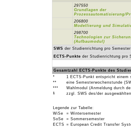
297550
Grundlagen der
Prozessautomatisierung/P
206800
Modellierung und Simulati
298700
Technologien zur Sicheru
(Aufbaumodul)
SWS
der Studienrichtung pro Semester
ECTS-Punkte
der Studienrichtung pro
Gesamtzahl ECTS-Punkte des Studie
*
1 ECTS-Punkt entspricht einem 
**
eine Semesterwochenstunde (SW
***
Wahlmodul (Anmeldung durch den 
1
zzgl. SWS des/der ausgewählten
Legende zur Tabelle:
WiSe
= Wintersemester
SoSe
= Sommersemester
ECTS
= European Credit Transfer Sys