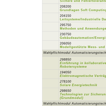
Sichere und Fehlertoleran
208200
Grundlagen Soft Computin
204150
Leitsysteme/Industrielle 
295750
Methoden und Anwendungen
230750
Gebäudeautomation/Energ
206050
Modellgestützte Mess- und
Wahlpflichtmodul Automatisierungstech
298850
Einführung in kollaborati
Robotersysteme
194050
Elektromagnetische Verträg
278100
Solare Energietechnik
298650
Technologien zur Sicheru
(Grundmodul)
Wahlpflichtmodul Automatisierungstech