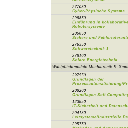
277050
Cyber-Physische Systeme
298850
Einführung in kollaborati
Robotersysteme
205850
Sichere und Fehlertoleran
275350
Softwaretechnik 1
278100
Solare Energietechnik
Wahlpflichtmodule Mechatronik 5. Sem
297550
Grundlagen der
Prozessautomatisierung/P
208200
Grundlagen Soft Computin
123850
IT-Sicherheit und Datensch
204150
Leitsysteme/Industrielle 
295750