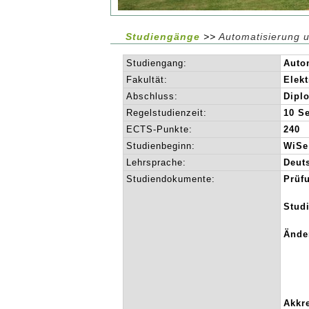
Studiengänge
>>
Automatisierung u
Studiengang:
Auto
Fakultät:
Elekt
Abschluss:
Diplo
Regelstudienzeit:
10 S
ECTS-Punkte:
240
Studienbeginn:
WiSe
Lehrsprache:
Deut
Studiendokumente:
Prüf
Stud
Ände
Akkre