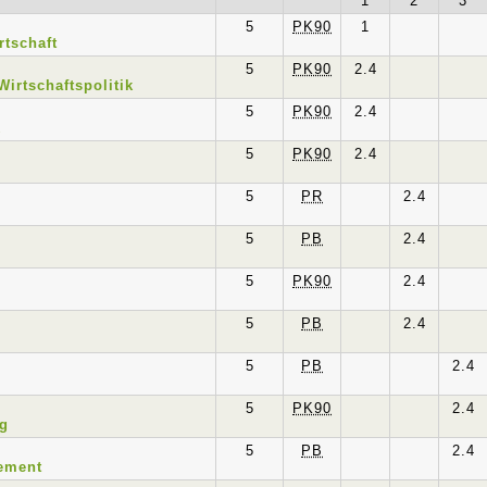
1
2
3
5
PK90
1
rtschaft
5
PK90
2.4
Wirtschaftspolitik
5
PK90
2.4
k
5
PK90
2.4
5
PR
2.4
5
PB
2.4
5
PK90
2.4
5
PB
2.4
5
PB
2.4
5
PK90
2.4
ng
5
PB
2.4
ement