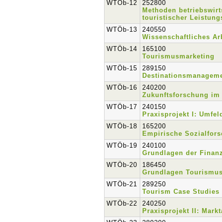
WTÖb-12
252800
Methoden betriebswirt
touristischer Leistung
WTÖb-13
240550
Wissenschaftliches Ar
WTÖb-14
165100
Tourismusmarketing
WTÖb-15
289150
Destinationsmanagem
WTÖb-16
240200
Zukunftsforschung im
WTÖb-17
240150
Praxisprojekt I: Umfel
WTÖb-18
165200
Empirische Sozialfors
WTÖb-19
240100
Grundlagen der Finan
WTÖb-20
186450
Grundlagen Tourismu
WTÖb-21
289250
Tourism Case Studies
WTÖb-22
240250
Praxisprojekt II: Mark