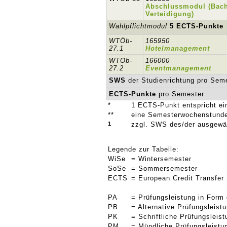
Abschlussmodul (Bach
Verteidigung)
Wahlpflichtmodul
5 ECTS-Punkte
WTÖb-
165950
27.1
Hotelmanagement
WTÖb-
166000
27.2
Eventmanagement
SWS
der Studienrichtung pro Sem
ECTS-Punkte
pro Semester
*
1 ECTS-Punkt entspricht ei
**
eine Semesterwochenstunde
1
zzgl. SWS des/der ausgewäh
Legende zur Tabelle:
WiSe
= Wintersemester
SoSe
= Sommersemester
ECTS
= European Credit Transfer
PA
= Prüfungsleistung in Form
PB
= Alternative Prüfungsleis
PK
= Schriftliche Prüfungsleis
PM
= Mündliche Prüfungsleist