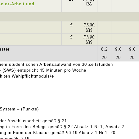
elor-Arbeit und
PA
5
PK90
VB
5
PK90
VB
ester
8.2
9.6
9.6
20
20
20
nem studentischen Arbeitsaufwand von 30 Zeitstunden
 (SWS) entspricht 45 Minuten pro Woche
lten Wahlpflichtmoduls/e
 System – (Punkte)
 der Abschlussarbeit gemäß § 21
tung in Form des Belegs gemäß § 22 Absatz 1 Nr.1, Absatz 2
tung in Form der Klausur gemäß §§ 19 Absatz 1 Nr.1; 20
ung gemäß § 18