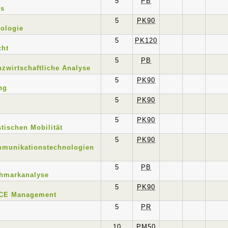
5
PB
us
5
PK90
ologie
5
PK120
cht
5
PB
anzwirtschaftliche Analyse
5
PK90
ng
5
PK90
5
PK90
tischen Mobilität
5
PK90
mmunikationstechnologien
5
PB
chmarkanalyse
5
PK90
ICE Management
5
PR
10
PM50