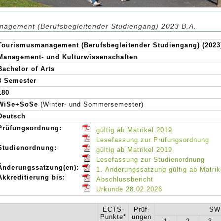
agement (Berufsbegleitender Studiengang) 2023 B.A.
Tourismusmanagement (Berufsbegleitender Studiengang) (2023
Management- und Kulturwissenschaften
Bachelor of Arts
8 Semester
180
WiSe+SoSe
(Winter- und Sommersemester)
Deutsch
Prüfungsordnung:
gültig ab Matrikel 2019
Lesefassung zur Prüfungsordnung
Studienordnung:
gültig ab Matrikel 2019
Lesefassung zur Studienordnung
Änderungssatzung(en):
1. Änderungssatzung gültig ab Matrik
Akkreditierung bis:
Abschlussbericht
Urkunde 28.02.2026
ECTS-
Prüf-
SWS
Punkte*
ungen