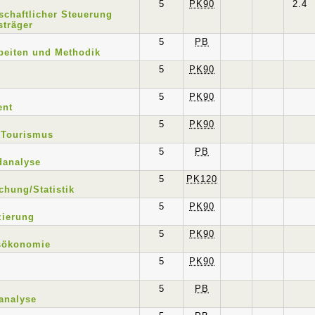
5
PK90
2.4
schaftlicher Steuerung
sträger
5
PB
beiten und Methodik
5
PK90
5
PK90
ent
5
PK90
 Tourismus
5
PB
danalyse
5
PK120
chung/Statistik
5
PK90
zierung
5
PK90
sökonomie
5
PK90
5
PB
tanalyse