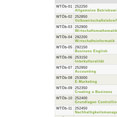
WTÖb-01
252250
Allgemeine Betriebswi
WTÖb-02
252850
Volkswirtschaftslehre/
WTÖb-03
252900
Wirtschaftsmathemati
WTÖb-04
292200
Wirtschaftsinformatik
WTÖb-05
292150
Business English
WTÖb-06
253150
Interkulturalität
WTÖb-07
252950
Accounting
WTÖb-08
253000
E-Marketing
WTÖb-09
252350
Creating a Business
WTÖb-10
252400
Grundlagen Controlli
WTÖb-11
252450
Nachhaltigkeitsmanag