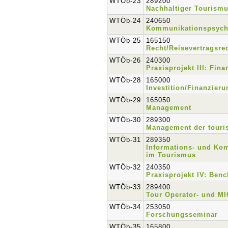
WTÖb-23
289200
Nachhaltiger Tourism
WTÖb-24
240650
Kommunikationspsych
WTÖb-25
165150
Recht/Reisevertragsre
WTÖb-26
240300
Praxisprojekt III: Fin
WTÖb-28
165000
Investition/Finanzieru
WTÖb-29
165050
Management
WTÖb-30
289300
Management der touris
WTÖb-31
289350
Informations- und Ko
im Tourismus
WTÖb-32
240350
Praxisprojekt IV: Ben
WTÖb-33
289400
Tour Operator- und M
WTÖb-34
253050
Forschungsseminar
WTÖb-35
165800