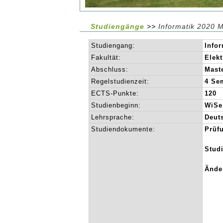
Studiengänge
>>
Informatik 2020 M
Studiengang:
Infor
Fakultät:
Elekt
Abschluss:
Mast
Regelstudienzeit:
4 Se
ECTS-Punkte:
120
Studienbeginn:
WiSe
Lehrsprache:
Deut
Studiendokumente:
Prüf
Stud
Ände