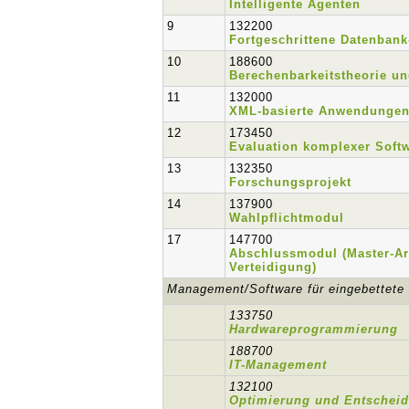
Intelligente Agenten
9
132200
Fortgeschrittene Datenbank
10
188600
Berechenbarkeitstheorie und
11
132000
XML-basierte Anwendunge
12
173450
Evaluation komplexer Soft
13
132350
Forschungsprojekt
14
137900
Wahlpflichtmodul
17
147700
Abschlussmodul (Master-Ar
Verteidigung)
Management/Software für eingebettete
133750
Hardwareprogrammierung
188700
IT-Management
132100
Optimierung und Entschei