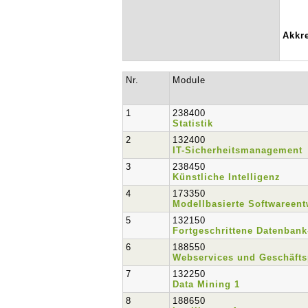
Akkre
Nr.
Module
1
238400
Statistik
2
132400
IT-Sicherheitsmanagement
3
238450
Künstliche Intelligenz
4
173350
Modellbasierte Softwareen
5
132150
Fortgeschrittene Datenbank
6
188550
Webservices und Geschäft
7
132250
Data Mining 1
8
188650