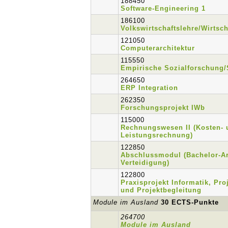
188450
Software-Engineering 1
186100
Volkswirtschaftslehre/Wirtsch
121050
Computerarchitektur
115550
Empirische Sozialforschung/S
264650
ERP Integration
262350
Forschungsprojekt IWb
115000
Rechnungswesen II (Kosten- 
Leistungsrechnung)
122850
Abschlussmodul (Bachelor-Ar
Verteidigung)
122800
Praxisprojekt Informatik, P
und Projektbegleitung
Module im Ausland
30 ECTS-Punkte
264700
Module im Ausland