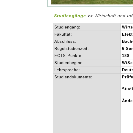
Studiengänge
>>
Wirtschaft und In
Studiengang:
Wirts
Fakultät:
Elekt
Abschluss:
Bach
Regelstudienzeit:
6 Se
ECTS-Punkte:
180
Studienbeginn:
WiSe
Lehrsprache:
Deut
Studiendokumente:
Prüf
Stud
Ände