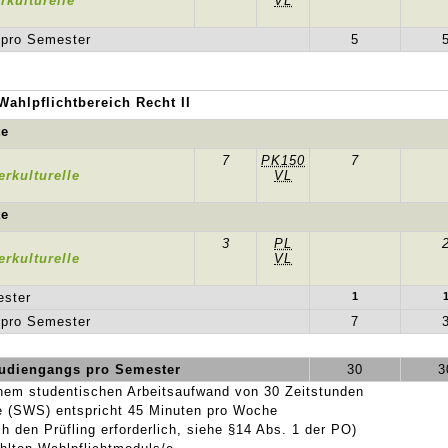
rkulturelle
VL
 pro Semester
5
Wahlpflichtbereich Recht II
te
7
PK150
7
erkulturelle
VL
te
3
PL
erkulturelle
VL
ester
1
 pro Semester
7
udiengangs pro Semester
30
3
nem studentischen Arbeitsaufwand von 30 Zeitstunden
 (SWS) entspricht 45 Minuten pro Woche
 den Prüfling erforderlich, siehe §14 Abs. 1 der PO)