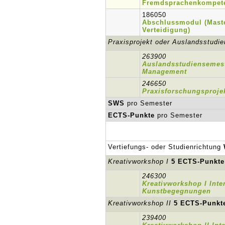
Fremdsprachenkompet
186050
Abschlussmodul (Mast
Verteidigung)
Praxisprojekt oder Auslandsstudi
263900
Auslandsstudiensemest
Management
246650
Praxisforschungsproje
SWS
pro Semester
ECTS-Punkte
pro Semester
Vertiefungs- oder Studienrichtung
Kreativworkshop I
5 ECTS-Punkte
246300
Kreativworkshop I Inter
Kunstbegegnungen
Kreativworkshop II
5 ECTS-Punkt
239400