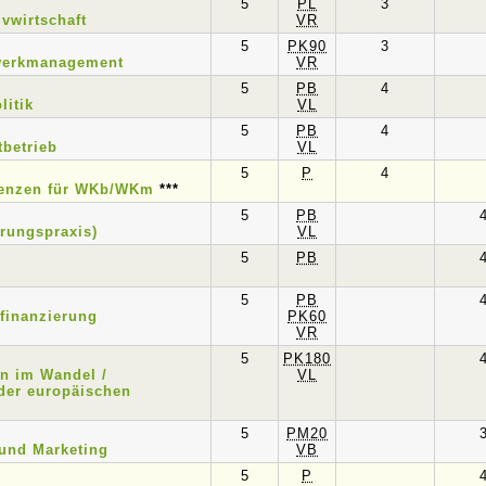
5
PL
3
ivwirtschaft
VR
5
PK90
3
werkmanagement
VR
5
PB
4
litik
VL
5
PB
4
tbetrieb
VL
5
P
4
enzen für WKb/WKm
***
5
PB
erungspraxis)
VL
5
PB
5
PB
finanzierung
PK60
VR
5
PK180
en im Wandel /
VL
 der europäischen
5
PM20
und Marketing
VB
5
P