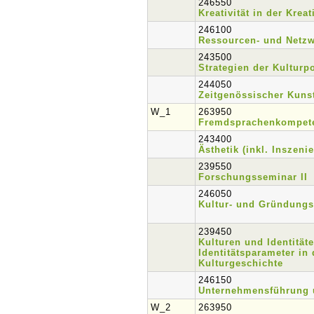
246550
Kreativität in der Kreat
246100
Ressourcen- und Netz
243500
Strategien der Kulturpo
244050
Zeitgenössischer Kuns
W_1
263950
Fremdsprachenkompet
243400
Ästhetik (inkl. Inszeni
239550
Forschungsseminar II
246050
Kultur- und Gründungs
239450
Kulturen und Identität
Identitätsparameter in
Kulturgeschichte
246150
Unternehmensführung 
W_2
263950