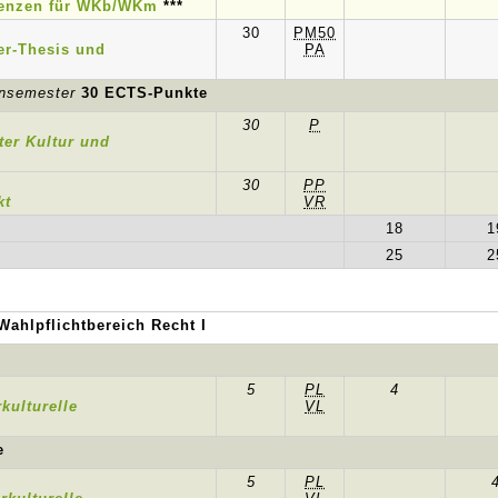
enzen für WKb/WKm
***
30
PM50
er-Thesis und
PA
ensemester
30 ECTS-Punkte
30
P
er Kultur und
30
PP
kt
VR
18
1
25
2
Wahlpflichtbereich Recht I
5
PL
4
kulturelle
VL
e
5
PL