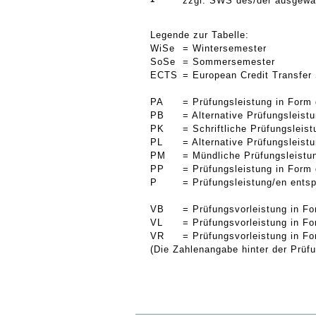
zzgl. SWS des/der ausgewäh
Legende zur Tabelle:
WiSe
= Wintersemester
SoSe
= Sommersemester
ECTS
= European Credit Transfer
PA
= Prüfungsleistung in Form
PB
= Alternative Prüfungsleis
PK
= Schriftliche Prüfungsleis
PL
= Alternative Prüfungsleist
PM
= Mündliche Prüfungsleist
PP
= Prüfungsleistung in Form
P
= Prüfungsleistung/en ents
VB
= Prüfungsvorleistung in F
VL
= Prüfungsvorleistung in Fo
VR
= Prüfungsvorleistung in F
(Die Zahlenangabe hinter der Prüfu