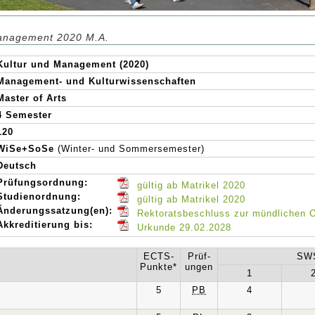
Management 2020 M.A.
Kultur und Management (2020)
Management- und Kulturwissenschaften
Master of Arts
4 Semester
120
WiSe+SoSe
(Winter- und Sommersemester)
Deutsch
Prüfungsordnung:
gültig ab Matrikel 2020
Studienordnung:
gültig ab Matrikel 2020
Änderungssatzung(en):
Rektoratsbeschluss zur mündlichen O
Akkreditierung bis:
Urkunde 29.02.2028
ECTS-
Prüf-
SWS
Punkte*
ungen
1
5
PB
4