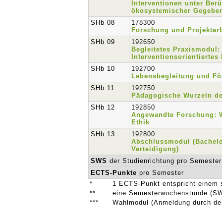
Interventionen unter Ber
ökosystemischer Gegebe
SHb 08
178300
Forschung und Projektarb
SHb 09
192650
Begleitetes Praxismodul:
Interventionsorientiertes
SHb 10
192700
Lebensbegleitung und Fö
SHb 11
192750
Pädagogische Wurzeln de
SHb 12
192850
Angewandte Forschung: 
Ethik
SHb 13
192800
Abschlussmodul (Bachelo
Verteidigung)
SWS
der Studienrichtung pro Semester
ECTS-Punkte
pro Semester
*
1 ECTS-Punkt entspricht einem 
**
eine Semesterwochenstunde (SW
***
Wahlmodul (Anmeldung durch den 