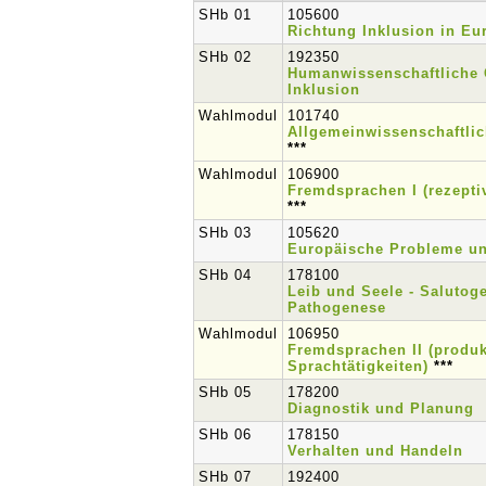
SHb 01
105600
Richtung Inklusion in Eu
SHb 02
192350
Humanwissenschaftliche 
Inklusion
Wahlmodul
101740
Allgemeinwissenschaftli
***
Wahlmodul
106900
Fremdsprachen I (rezepti
***
SHb 03
105620
Europäische Probleme un
SHb 04
178100
Leib und Seele - Salutog
Pathogenese
Wahlmodul
106950
Fremdsprachen II (produk
Sprachtätigkeiten)
***
SHb 05
178200
Diagnostik und Planung
SHb 06
178150
Verhalten und Handeln
SHb 07
192400