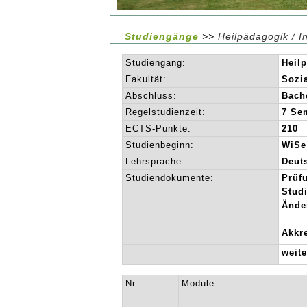
Studiengänge
>>
Heilpädagogik / I
Studiengang:
Heilp
Fakultät:
Sozi
Abschluss:
Bache
Regelstudienzeit:
7 Se
ECTS-Punkte:
210
Studienbeginn:
WiSe
Lehrsprache:
Deut
Studiendokumente:
Prüf
Stud
Ände
Akkre
weit
Nr.
Module