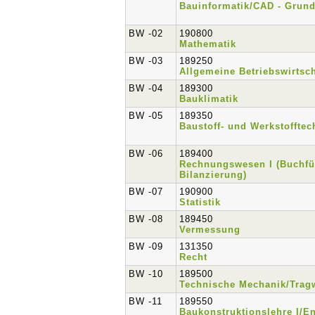
Bauinformatik/CAD - Grun
BW -02
190800
Mathematik
BW -03
189250
Allgemeine Betriebswirtsch
BW -04
189300
Bauklimatik
BW -05
189350
Baustoff- und Werkstofftec
BW -06
189400
Rechnungswesen I (Buchf
Bilanzierung)
BW -07
190900
Statistik
BW -08
189450
Vermessung
BW -09
131350
Recht
BW -10
189500
Technische Mechanik/Trag
BW -11
189550
Baukonstruktionslehre I/En