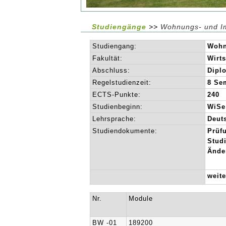
Studiengänge
>>
Wohnungs- und Imm
Studiengang:
Wohn
Fakultät:
Wirt
Abschluss:
Diplo
Regelstudienzeit:
8 Se
ECTS-Punkte:
240
Studienbeginn:
WiSe
Lehrsprache:
Deut
Studiendokumente:
Prüf
Stud
Ände
weit
Nr.
Module
BW -01
189200