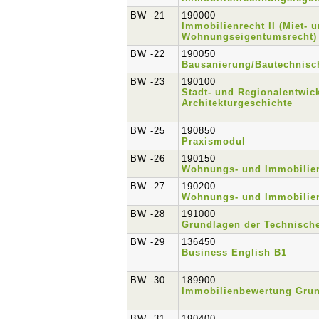
BW -21
190000
Immobilienrecht II (Miet- 
Wohnungseigentumsrecht)
BW -22
190050
Bausanierung/Bautechnisc
BW -23
190100
Stadt- und Regionalentwic
Architekturgeschichte
BW -25
190850
Praxismodul
BW -26
190150
Wohnungs- und Immobilien
BW -27
190200
Wohnungs- und Immobilie
BW -28
191000
Grundlagen der Technisch
BW -29
136450
Business English B1
BW -30
189900
Immobilienbewertung Gru
BW -31
190400