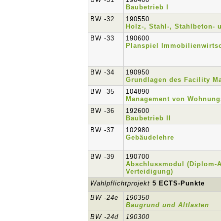
Baubetrieb I
BW -32
190550
Holz-, Stahl-, Stahlbeton
BW -33
190600
Planspiel Immobilienwirts
BW -34
190950
Grundlagen des Facility 
BW -35
104890
Management von Wohnung
BW -36
192600
Baubetrieb II
BW -37
102980
Gebäudelehre
BW -39
190700
Abschlussmodul (Diplom-A
Verteidigung)
Wahlpflichtprojekt
5 ECTS-Punkte
BW -24e
190350
Baugrund und Altlasten
BW -24d
190300