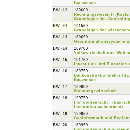
Bauweisen
BW -12
189600
Rechnungswesen II (Koste
Grundlagen des Controllin
BW -F1
191550
Grundlagen der wissenscha
BW -13
189650
Geoinformationssysteme u
BW -14
189700
Volkswirtschaft und Wohn
BW -15
101750
Investition und Finanzieru
BW -16
189750
Baukonstruktionslehre II/E
Bauweisen
BW -17
189800
Wohnungswirtschaft
BW -18
190750
Immobilienrecht I (Baurec
Immobiliarsachenrecht)
BW -19
189850
Geoinformatik und Regional
BW -20
189950
Immobilienrechnungslegun