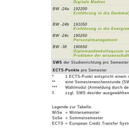
Digitale Medien
BW -24a
192200
Einführung in die Denkmal
BW -24b
191050
Einführung in die Energiew
BW -24c
190250
Personalmanagement
BW -38
190650
Diplomandenkolloquium u
Probleme der wissenschaft
SWS
der Studienrichtung pro Semester
ECTS-Punkte
pro Semester
*
1 ECTS-Punkt entspricht einem 
**
eine Semesterwochenstunde (SW
***
Wahlmodul (Anmeldung durch den 
1
zzgl. SWS des/der ausgewählten
Legende zur Tabelle:
WiSe
= Wintersemester
SoSe
= Sommersemester
ECTS
= European Credit Transfer Sys